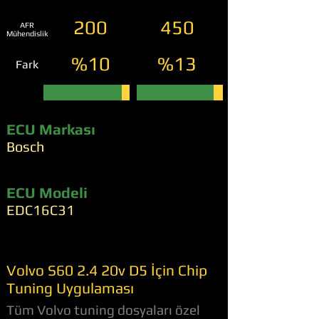
200
450
AFR
Mühendislik
%10
%13
Fark
ECU Markası
Bosch
ECU Modeli
EDC16C31
Volvo S60 2.4 20v D5 İçin Chip
Tuning Uygulaması
Tüm Volvo tuning dosyaları özel