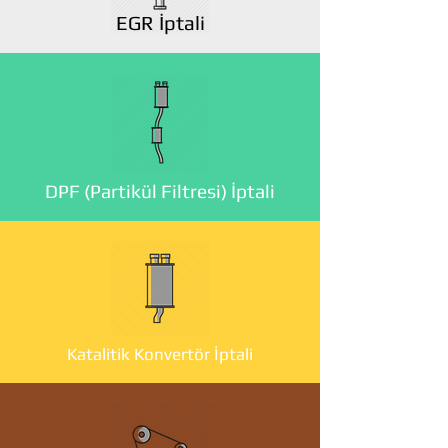
EGR İptali
DPF (Partikül Filtresi) İptali
Katalitik Konvertör İptali