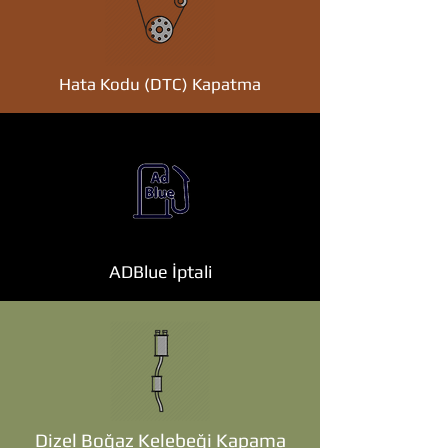
Hata Kodu (DTC) Kapatma
ADBlue İptali
Dizel Boğaz Kelebeği Kapama