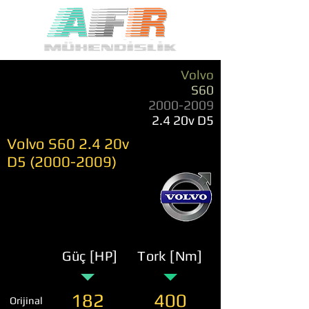
Volvo
S60
2000-2009
2.4 20v D5
Volvo S60 2.4 20v
D5
(2000-2009)
Güç [HP]
Tork [Nm]
182
400
Orijinal