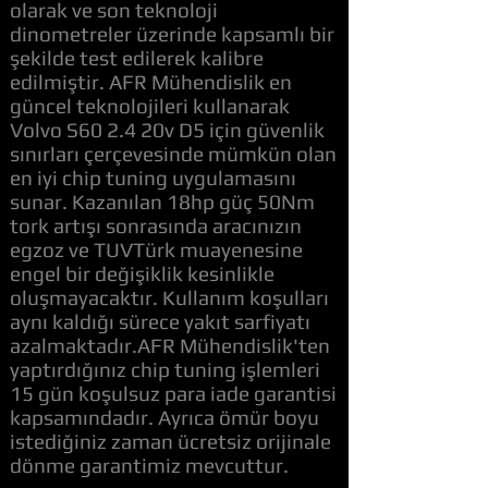
olarak ve son teknoloji
dinometreler üzerinde kapsamlı bir
şekilde test edilerek kalibre
edilmiştir. AFR Mühendislik en
güncel teknolojileri kullanarak
Volvo S60 2.4 20v D5 için güvenlik
sınırları çerçevesinde mümkün olan
en iyi chip tuning uygulamasını
sunar. Kazanılan 18hp güç 50Nm
tork artışı sonrasında aracınızın
egzoz ve TUVTürk muayenesine
engel bir değişiklik kesinlikle
oluşmayacaktır. Kullanım koşulları
aynı kaldığı sürece yakıt sarfiyatı
azalmaktadır.AFR Mühendislik'ten
yaptırdığınız chip tuning işlemleri
15 gün koşulsuz para iade garantisi
kapsamındadır. Ayrıca ömür boyu
istediğiniz zaman ücretsiz orijinale
dönme garantimiz mevcuttur.