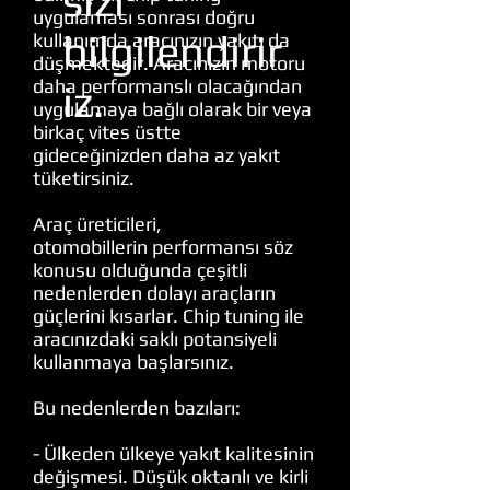
sizi
uygulaması sonrası doğru
bilgilendirir
kullanımda aracınızın yakıtı da
düşmektedir. Aracınızın motoru
daha performanslı olacağından
iz.
uygulamaya bağlı olarak bir veya
birkaç vites üstte
gideceğinizden daha az yakıt
tüketirsiniz.
Araç üreticileri,
otomobillerin
performansı söz
konusu olduğunda çeşitli
nedenlerden dolayı araçların
güçlerini kısarlar. Chip tuning ile
aracınızdaki saklı potansiyeli
kullanmaya başlarsınız.
Bu nedenlerden bazıları:
- Ülkeden ülkeye yakıt kalitesinin
değişmesi. Düşük oktanlı ve kirli