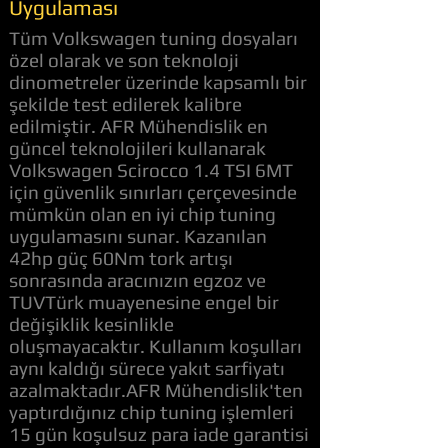
Uygulaması
Tüm Volkswagen tuning dosyaları
özel olarak ve son teknoloji
dinometreler üzerinde kapsamlı bir
şekilde test edilerek kalibre
edilmiştir. AFR Mühendislik en
güncel teknolojileri kullanarak
Volkswagen Scirocco 1.4 TSI 6MT
için güvenlik sınırları çerçevesinde
mümkün olan en iyi chip tuning
uygulamasını sunar. Kazanılan
42hp güç 60Nm tork artışı
sonrasında aracınızın egzoz ve
TUVTürk muayenesine engel bir
değişiklik kesinlikle
oluşmayacaktır. Kullanım koşulları
aynı kaldığı sürece yakıt sarfiyatı
azalmaktadır.AFR Mühendislik'ten
yaptırdığınız chip tuning işlemleri
15 gün koşulsuz para iade garantisi