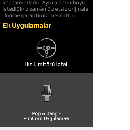
kapsamındadır. Ayrıca ömür boyu
istediğiniz zaman ücretsiz orijinale
dönme garantimiz mevcuttur.
Ek Uygulamalar
Hız Limitörü İptali
Pop & Bang -
PopCorn Uygulaması