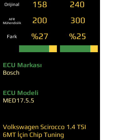
158
240
Orijinal
200
300
AFR
Mühendislik
%27
%25
Fark
ECU Markası
Bosch
ECU Modeli
MED17.5.5
Volkswagen Scirocco 1.4 TSI
6MT İçin Chip Tuning