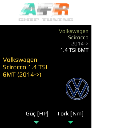
Volkswagen
Scirocco
2014->
1.4 TSI 6MT
Volkswagen
Scirocco 1.4 TSI
6MT (2014->)
Güç [HP]
Tork [Nm]