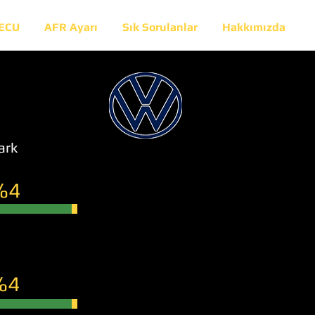
 ECU
AFR Ayarı
Sık Sorulanlar
Hakkımızda
ark
%4
%4