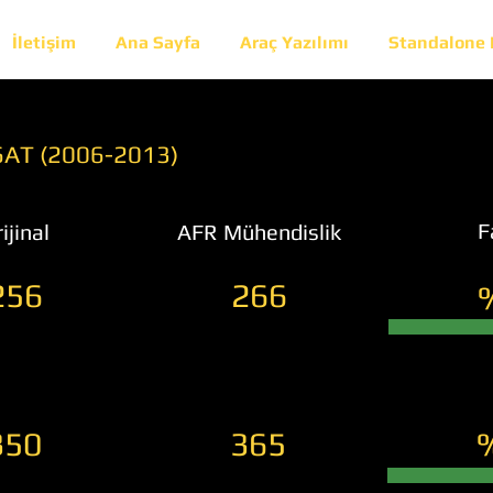
İletişim
Ana Sayfa
Araç Yazılımı
Standalone
6AT (2006-2013)
F
ijinal
AFR Mühendislik
256
266
350
365