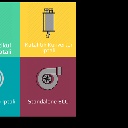
Katalitik Konvertör
ikül
İptali
ptali
 İptali
Standalone ECU