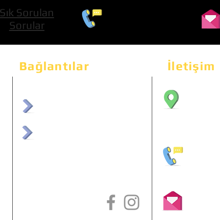
Sık Sorulan
0 534 322 74 01
Sorular
Bağlantılar
İletişim
Bahçeka
Sit. 2
afrmuhendislik.com
Etimes
afrchiptuning.com
+90 (5
info@a