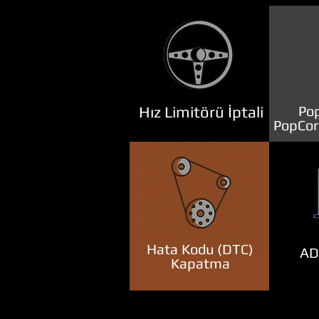
Hız Limitörü İptali
Pop
PopCor
Hata Kodu (DTC)
ADB
Kapatma