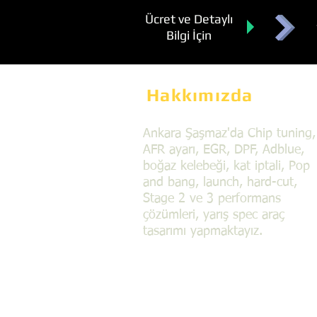
Ücret ve Detaylı
Bilgi İçin
Hakkımızda
Ankara Şaşmaz'da Chip tuning,
AFR ayarı, EGR, DPF, Adblue,
boğaz kelebeği, kat iptali, Pop
and bang, launch, hard-cut,
Stage 2 ve 3 performans
çözümleri, yarış spec araç
tasarımı yapmaktayız.