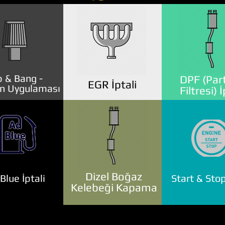
 & Bang -
DPF (Part
EGR İptali
n Uygulaması
Filtresi) İ
Dizel Boğaz
lue İptali
Start & Stop
Kelebeği Kapama