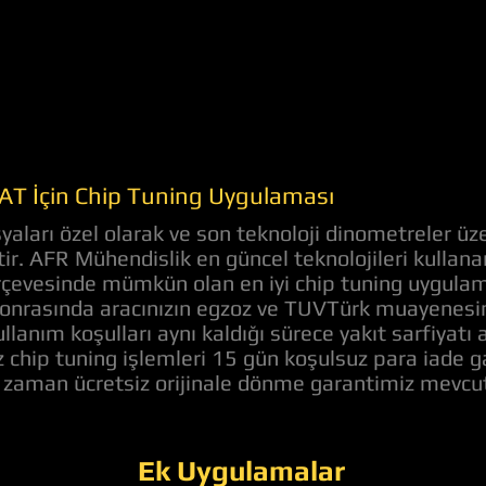
AT İçin Chip Tuning Uygulaması
ları özel olarak ve son teknoloji dinometreler üze
ştir. AFR Mühendislik en güncel teknolojileri kull
çerçevesinde mümkün olan en iyi chip tuning uygula
onrasında aracınızın egzoz ve TUVTürk muayenesine
llanım koşulları aynı kaldığı sürece yakıt sarfiyat
z chip tuning işlemleri 15 gün koşulsuz para iade 
z zaman ücretsiz orijinale dönme garantimiz mevcut
Ek Uygulamalar