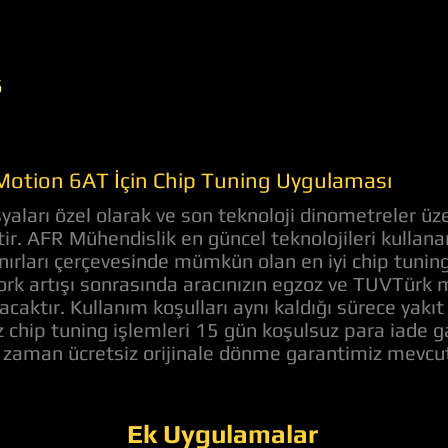
6
Motion 6AT İçin Chip Tuning Uygulaması
ları özel olarak ve son teknoloji dinometreler üze
ştir. AFR Mühendislik en güncel teknolojileri kulla
nırları çerçevesinde mümkün olan en iyi chip tunin
k artışı sonrasında aracınızın egzoz ve TUVTürk 
acaktır. Kullanım koşulları aynı kaldığı sürece yakı
z chip tuning işlemleri 15 gün koşulsuz para iade 
z zaman ücretsiz orijinale dönme garantimiz mevcut
Ek Uygulamalar