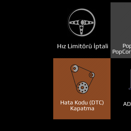
Hız Limitörü İptali
Pop
PopCor
Hata Kodu (DTC)
ADB
Kapatma