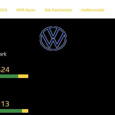
 ECU
AFR Ayarı
Sık Sorulanlar
Hakkımızda
ark
24
13