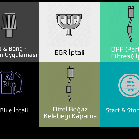
 & Bang -
DPF (Part
EGR İptali
n Uygulaması
Filtresi) İ
Dizel Boğaz
lue İptali
Start & Stop
Kelebeği Kapama