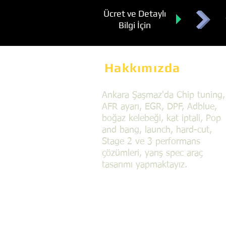
Ücret ve Detaylı
Bilgi İçin
Hakkımızda
Ankara Şaşmaz'da Chip tuning,
AFR ayarı, EGR, DPF, Adblue,
boğaz kelebeği, kat iptali, Pop
and bang, launch, hard-cut,
Stage 2 ve 3 performans
çözümleri, yarış spec araç
tasarımı yapmaktayız.