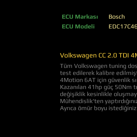
ECU Markası
Bosch
ECU Modeli
EDC17C4
Volkswagen CC 2.0 TDI 4
Tüm Volkswagen tuning dosya
test edilerek kalibre edilmi
4Motion 6AT için güvenlik sı
Kazanılan 41hp güç 50Nm tor
değişiklik kesinlikle oluşmay
Mühendislik'ten yaptırdığını
Ayrıca ömür boyu istediğini