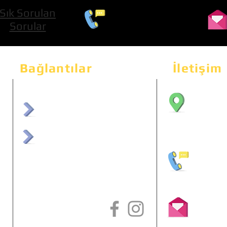
Sık Sorulan
0 534 322 74 01
Sorular
Bağlantılar
İletişim
Bahçeka
Sit. 2
afrmuhendislik.com
Etimes
afrchiptuning.com
+90 (5
info@a