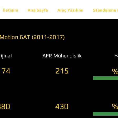
İletişim
Ana Sayfa
Araç Yazılımı
Standalone
4Motion 6AT (2011-2017)
F
ijinal
AFR Mühendislik
174
215
%
380
430
%