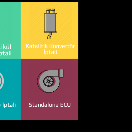
Katalitik Konvertör
ikül
İptali
ptali
 İptali
Standalone ECU