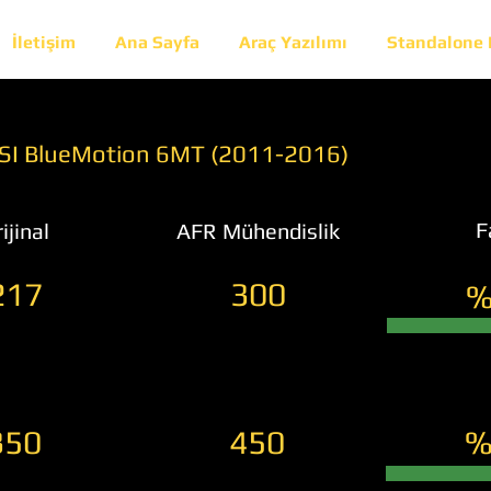
İletişim
Ana Sayfa
Araç Yazılımı
Standalone
TSI BlueMotion 6MT (2011-2016)
F
ijinal
AFR Mühendislik
217
300
%
350
450
%