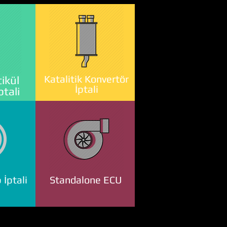
Katalitik Konvertör
ikül
İptali
ptali
 İptali
Standalone ECU