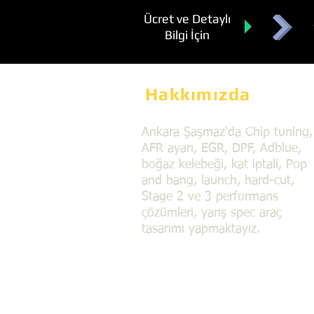
Ücret ve Detaylı
Bilgi İçin
Hakkımızda
Ankara Şaşmaz'da Chip tuning,
AFR ayarı, EGR, DPF, Adblue,
boğaz kelebeği, kat iptali, Pop
and bang, launch, hard-cut,
Stage 2 ve 3 performans
çözümleri, yarış spec araç
tasarımı yapmaktayız.