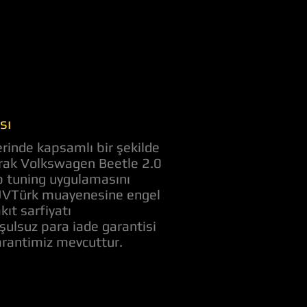
sı
rinde kapsamlı bir şekilde
narak Volkswagen Beetle 2.0
ip tuning uygulamasını
 TUVTürk muayenesine engel
kıt sarfiyatı
şulsuz para iade garantisi
arantimiz mevcuttur.