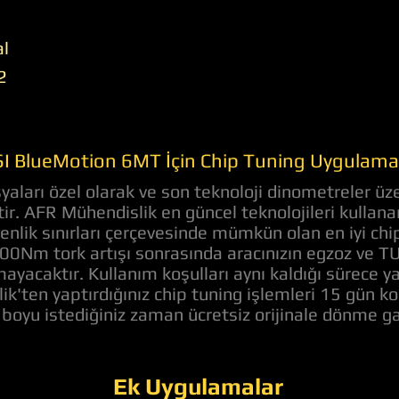
al
2
SI BlueMotion 6MT İçin Chip Tuning Uygulama
ları özel olarak ve son teknoloji dinometreler üze
ştir. AFR Mühendislik en güncel teknolojileri kulla
nlik sınırları çerçevesinde mümkün olan en iyi ch
100Nm tork artışı sonrasında aracınızın egzoz ve
mayacaktır. Kullanım koşulları aynı kaldığı sürece ya
'ten yaptırdığınız chip tuning işlemleri 15 gün ko
boyu istediğiniz zaman ücretsiz orijinale dönme g
Ek Uygulamalar