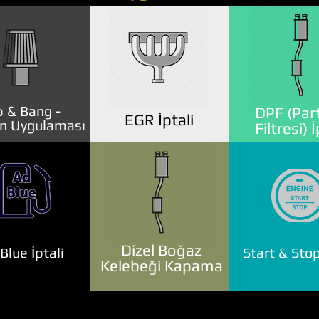
 & Bang -
DPF (Part
EGR İptali
n Uygulaması
Filtresi) İ
Dizel Boğaz
lue İptali
Start & Stop
Kelebeği Kapama