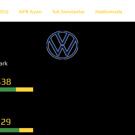
 ECU
AFR Ayarı
Sık Sorulanlar
Hakkımızda
ark
38
29