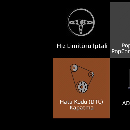
Hız Limitörü İptali
Pop
PopCor
Hata Kodu (DTC)
ADB
Kapatma