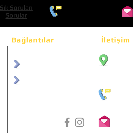
Sık Sorulan
0 534 322 74 01
Sorular
Bağlantılar
İletişim
Bahçeka
Sit. 2
afrmuhendislik.com
Etimes
afrchiptuning.com
+90 (5
info@a