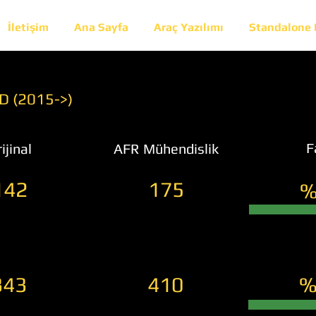
İletişim
Ana Sayfa
Araç Yazılımı
Standalone
4D (2015->)
F
ijinal
AFR Mühendislik
142
175
%
343
410
%