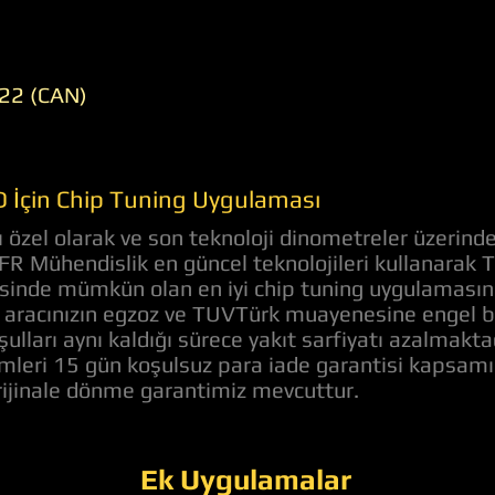
22 (CAN)
D İçin Chip Tuning Uygulaması
özel olarak ve son teknoloji dinometreler üzerinde
 AFR Mühendislik en güncel teknolojileri kullanarak
evesinde mümkün olan en iyi chip tuning uygulaması
aracınızın egzoz ve TUVTürk muayenesine engel bir 
ulları aynı kaldığı sürece yakıt sarfiyatı azalmakt
lemleri 15 gün koşulsuz para iade garantisi kapsam
orijinale dönme garantimiz mevcuttur.
Ek Uygulamalar