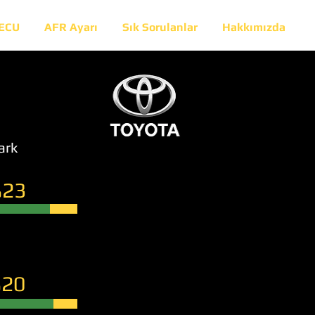
 ECU
AFR Ayarı
Sık Sorulanlar
Hakkımızda
ark
23
20