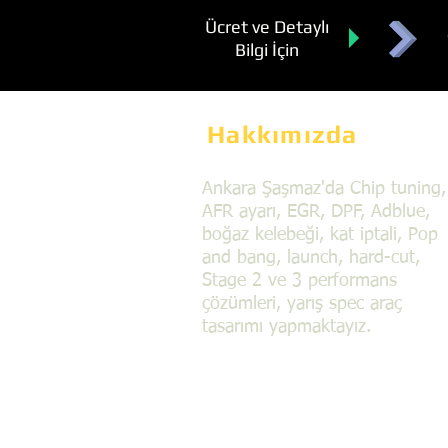
Ücret ve Detaylı
Bilgi İçin
Hakkımızda
Ankara Şaşmaz'da Chip tuning,
AFR ayarı, EGR, DPF, Adblue,
boğaz kelebeği, kat iptali, Pop
and bang, launch, hard-cut,
Stage 2 ve 3 performans
çözümleri, yarış spec araç
tasarımı yapmaktayız.