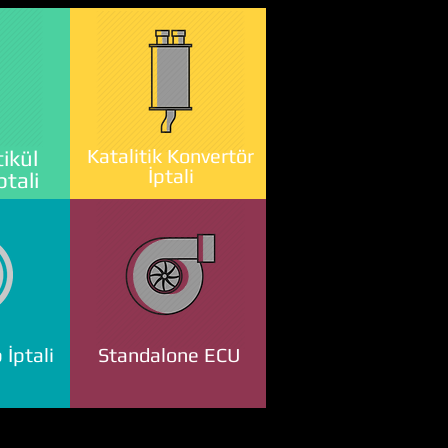
Katalitik Konvertör
ikül
İptali
ptali
 İptali
Standalone ECU