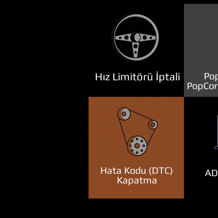
Hız Limitörü İptali
Pop
PopCor
Hata Kodu (DTC)
ADB
Kapatma