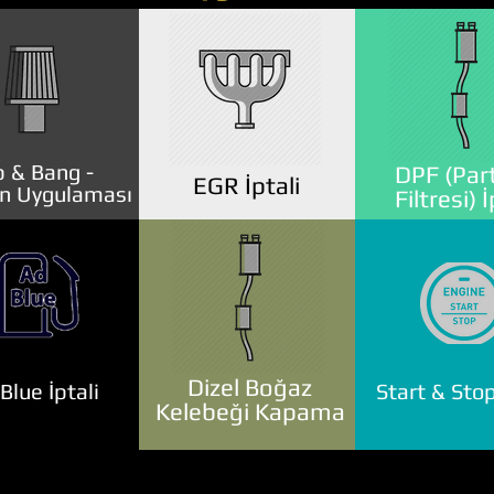
 & Bang -
DPF (Part
EGR İptali
n Uygulaması
Filtresi) İ
Dizel Boğaz
lue İptali
Start & Stop
Kelebeği Kapama