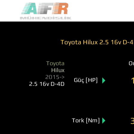
Toyota Hilux 2.5 16v D-
Toyota
Or
Hilux
2015->
Güç [HP]
2.5 16v D-4D
Tork [Nm]