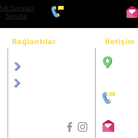
Sık Sorulan
0 534 322 74 01
Sorular
Bağlantılar
İletişim
Bahçeka
Sit. 2
afrmuhendislik.com
Etimes
afrchiptuning.com
+90 (5
info@a