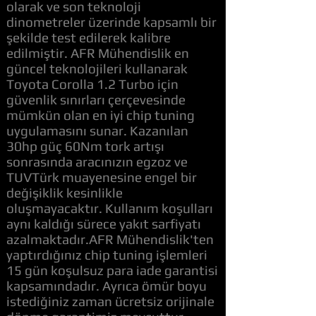
olarak ve son teknoloji
dinometreler üzerinde kapsamlı bir
şekilde test edilerek kalibre
edilmiştir. AFR Mühendislik en
güncel teknolojileri kullanarak
Toyota Corolla 1.2 Turbo için
güvenlik sınırları çerçevesinde
mümkün olan en iyi chip tuning
uygulamasını sunar. Kazanılan
30hp güç 60Nm tork artışı
sonrasında aracınızın egzoz ve
TUVTürk muayenesine engel bir
değişiklik kesinlikle
oluşmayacaktır. Kullanım koşulları
aynı kaldığı sürece yakıt sarfiyatı
azalmaktadır.AFR Mühendislik'ten
yaptırdığınız chip tuning işlemleri
15 gün koşulsuz para iade garantisi
kapsamındadır. Ayrıca ömür boyu
istediğiniz zaman ücretsiz orijinale