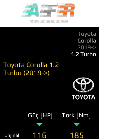
Toyota
Corolla
2019->
1.2 Turbo
Toyota Corolla 1.2
Turbo (2019->)
Güç [HP]
Tork [Nm]
116
185
Orijinal