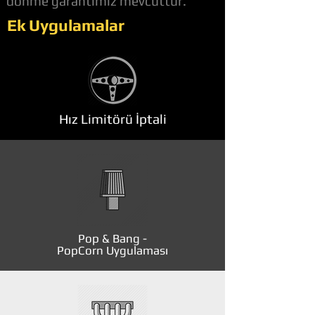
dönme garantimiz mevcuttur.
Ek Uygulamalar
Hız Limitörü İptali
Pop & Bang -
PopCorn Uygulaması