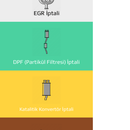
EGR İptali
DPF (Partikül Filtresi) İptali
Katalitik Konvertör İptali