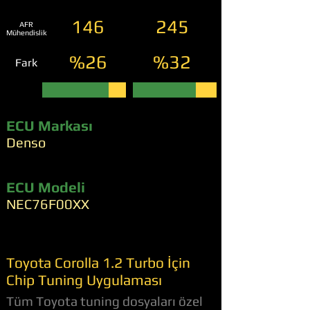
146
245
AFR
Mühendislik
%26
%32
Fark
ECU Markası
Denso
ECU Modeli
NEC76F00XX
Toyota Corolla 1.2 Turbo İçin
Chip Tuning Uygulaması
Tüm Toyota tuning dosyaları özel