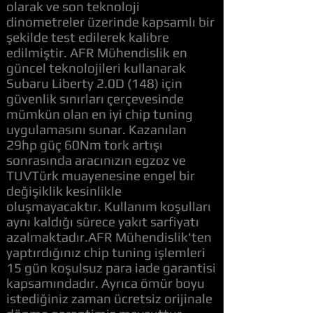
olarak ve son teknoloji
dinometreler üzerinde kapsamlı bir
şekilde test edilerek kalibre
edilmiştir. AFR Mühendislik en
güncel teknolojileri kullanarak
Subaru Liberty 2.0D (148) için
güvenlik sınırları çerçevesinde
mümkün olan en iyi chip tuning
uygulamasını sunar. Kazanılan
29hp güç 60Nm tork artışı
sonrasında aracınızın egzoz ve
TUVTürk muayenesine engel bir
değişiklik kesinlikle
oluşmayacaktır. Kullanım koşulları
aynı kaldığı sürece yakıt sarfiyatı
azalmaktadır.AFR Mühendislik'ten
yaptırdığınız chip tuning işlemleri
15 gün koşulsuz para iade garantisi
kapsamındadır. Ayrıca ömür boyu
istediğiniz zaman ücretsiz orijinale