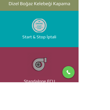
Dizel Boğaz Kelebeği Kapama
Start & Stop İptali
Standalone ECU
Ücret ve Detaylı Bilgi İçin