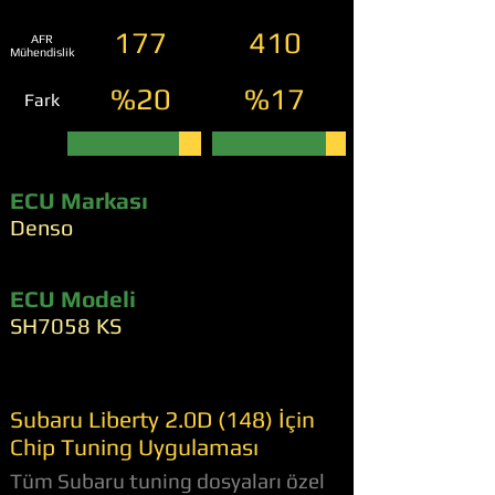
177
410
AFR
Mühendislik
%20
%17
Fark
ECU Markası
Denso
ECU Modeli
SH7058 KS
Subaru Liberty 2.0D (148) İçin
Chip Tuning Uygulaması
Tüm Subaru tuning dosyaları özel