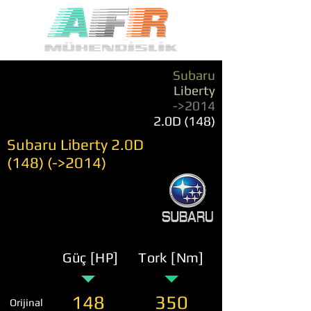
Subaru
Liberty
->2014
2.0D (148)
Subaru Liberty 2.0D
(148) (->2014)
Güç [HP]
Tork [Nm]
148
350
Orijinal