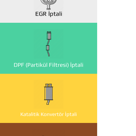
EGR İptali
DPF (Partikül Filtresi) İptali
Katalitik Konvertör İptali