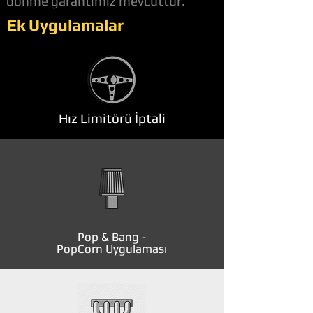
dönme garantimiz mevcuttur.
Ek Uygulamalar
Hız Limitörü İptali
Pop & Bang -
PopCorn Uygulaması