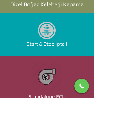
Dizel Boğaz Kelebeği Kapama
Start & Stop İptali
Standalone ECU
Ücret ve Detaylı Bilgi İçin