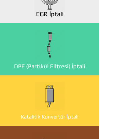
EGR İptali
DPF (Partikül Filtresi) İptali
Katalitik Konvertör İptali