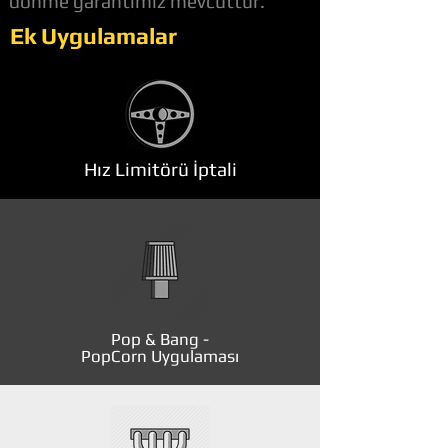
dönme garantimiz mevcuttur.
Ek Uygulamalar
Hız Limitörü İptali
Pop & Bang -
PopCorn Uygulaması