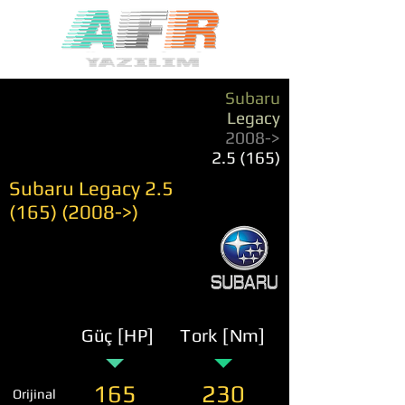
Subaru
Legacy
2008->
2.5 (165)
Subaru Legacy
2.5
(165) (2008
->)
Güç [HP]
Tork [Nm]
165
230
Orijinal