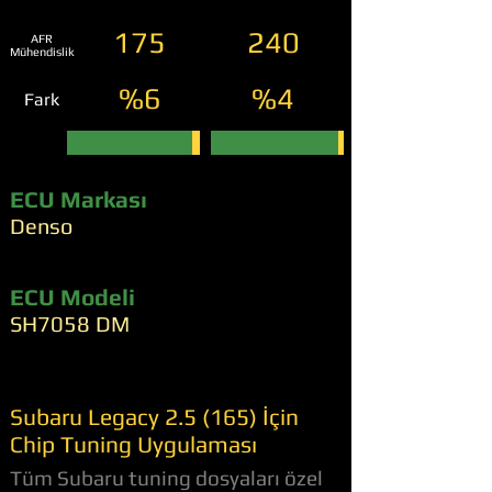
175
240
AFR
Mühendislik
%6
%4
Fark
ECU Markası
Denso
ECU Modeli
SH7058 DM
Subaru Legacy 2.5 (165) İçin
Chip Tuning Uygulaması
Tüm Subaru tuning dosyaları özel