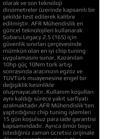
olarak ve son teknoloji
dinometreler üzerinde kapsamlı bir
şekilde test edilerek kalibre
edilmiştir. AFR Mühendislik en
güncel teknolojileri kullanarak
Subaru Legacy 2.5 (165) için
güvenlik sınırları çerçevesinde
mümkün olan en iyi chip tuning
uygulamasını sunar. Kazanılan
10hp güç 10Nm tork artışı
sonrasında aracınızın egzoz ve
TUVTürk muayenesine engel bir
değişiklik kesinlikle
oluşmayacaktır. Kullanım koşulları
aynı kaldığı sürece yakıt sarfiyatı
azalmaktadır.AFR Mühendislik'ten
yaptırdığınız chip tuning işlemleri
15 gün koşulsuz para iade garantisi
kapsamındadır. Ayrıca ömür boyu
istediğiniz zaman ücretsiz orijinale