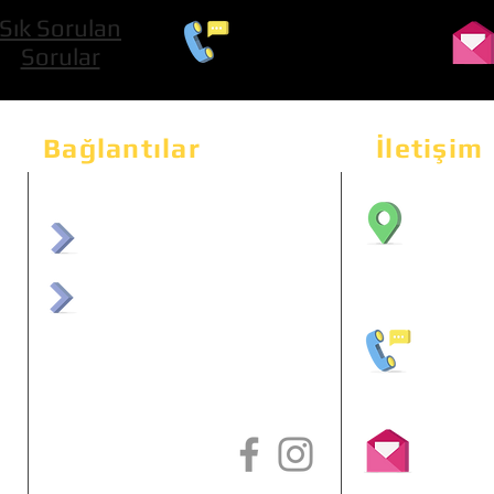
Sık Sorulan
0 534 322 74 01
Sorular
Bağlantılar
İletişim
Bahçeka
Sit. 2
afrmuhendislik.com
Etimes
afrchiptuning.com
+90 (5
info@a