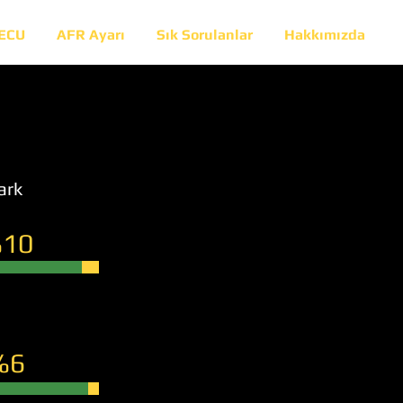
 ECU
AFR Ayarı
Sık Sorulanlar
Hakkımızda
ark
10
%6