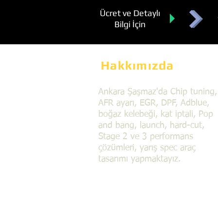
Ücret ve Detaylı
Bilgi İçin
Hakkımızda
Ankara Şaşmaz'da Chip tuning,
AFR ayarı, EGR, DPF, Adblue,
boğaz kelebeği, kat iptali, Pop
and bang, launch, hard-cut,
Stage 2 ve 3 performans
çözümleri, yarış spec araç
tasarımı yapmaktayız.