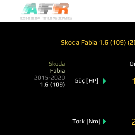
Skoda Fabia 1.6 (109) (
Skoda
Or
Fabia
2015-2020
Güç [HP]
1.6 (109)
Tork [Nm]