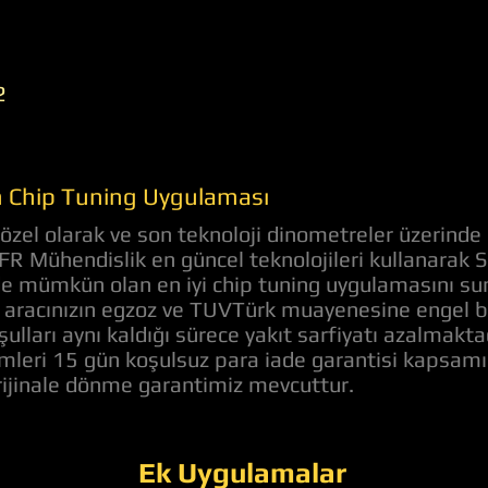
2
in Chip Tuning Uygulaması
zel olarak ve son teknoloji dinometreler üzerinde 
AFR Mühendislik en güncel teknolojileri kullanarak 
nde mümkün olan en iyi chip tuning uygulamasını s
aracınızın egzoz ve TUVTürk muayenesine engel bir 
ulları aynı kaldığı sürece yakıt sarfiyatı azalmakt
lemleri 15 gün koşulsuz para iade garantisi kapsam
orijinale dönme garantimiz mevcuttur.
Ek Uygulamalar