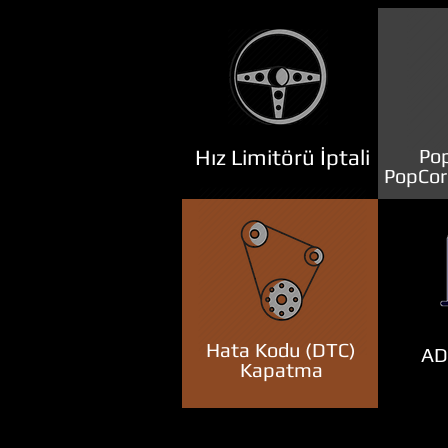
Hız Limitörü İptali
Pop
PopCor
Hata Kodu (DTC)
ADB
Kapatma