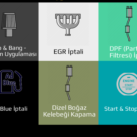
 & Bang -
DPF (Part
EGR İptali
n Uygulaması
Filtresi) İ
Dizel Boğaz
lue İptali
Start & Stop
Kelebeği Kapama