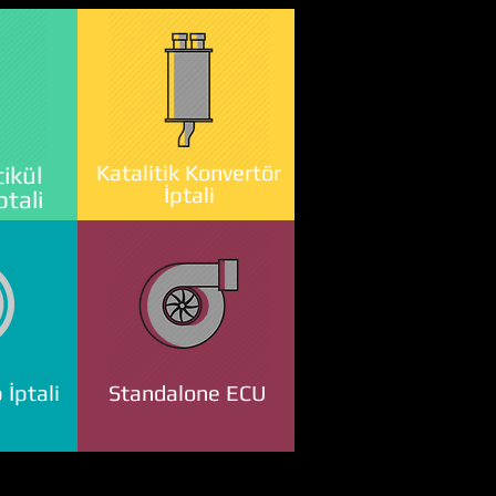
Katalitik Konvertör
ikül
İptali
ptali
 İptali
Standalone ECU