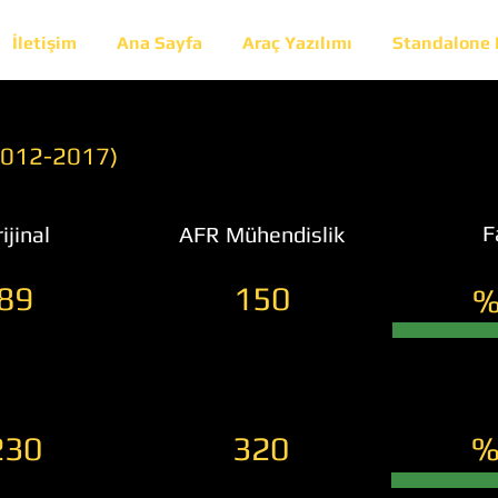
İletişim
Ana Sayfa
Araç Yazılımı
Standalone
(2012-2017)
F
ijinal
AFR Mühendislik
89
150
%
230
320
%