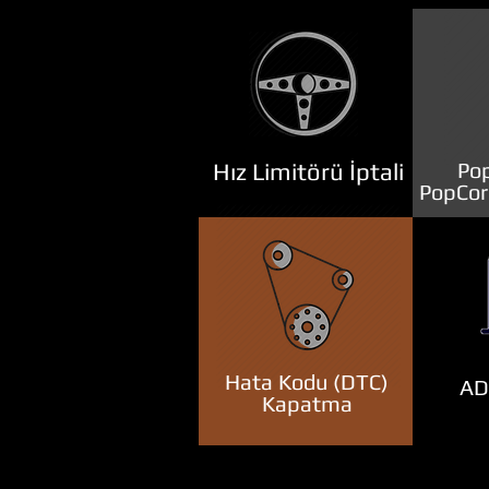
Hız Limitörü İptali
Pop
PopCor
Hata Kodu (DTC)
ADB
Kapatma