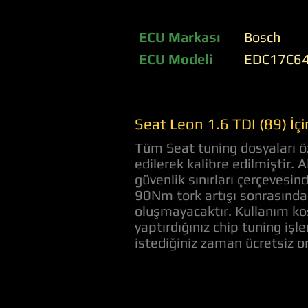
ECU Markası
Bosch
ECU Modeli
EDC17C6
Seat Leon 1.6 TDI (89) İç
Tüm Seat tuning dosyaları öz
edilerek kalibre edilmiştir. 
güvenlik sınırları çerçevesi
90Nm tork artışı sonrasında 
oluşmayacaktır. Kullanım koş
yaptırdığınız chip tuning iş
istediğiniz zaman ücretsiz 