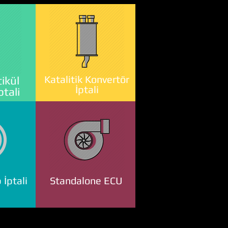
Katalitik Konvertör
ikül
İptali
ptali
 İptali
Standalone ECU