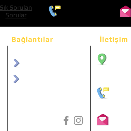
Sık Sorulan
0 534 322 74 01
Sorular
Bağlantılar
İletişim
Bahçeka
Sit. 2
afrmuhendislik.com
Etimes
afrchiptuning.com
+90 (5
info@a