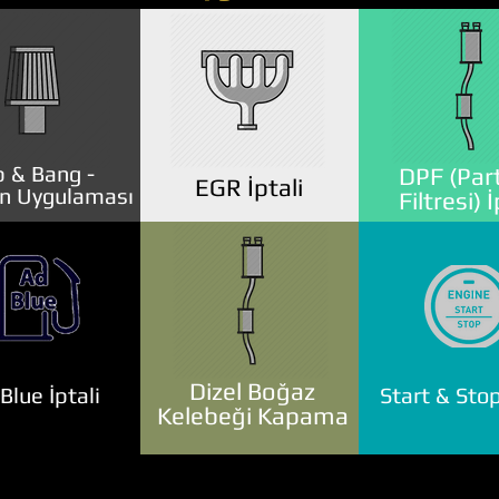
 & Bang -
DPF (Part
EGR İptali
n Uygulaması
Filtresi) İ
Dizel Boğaz
lue İptali
Start & Stop
Kelebeği Kapama