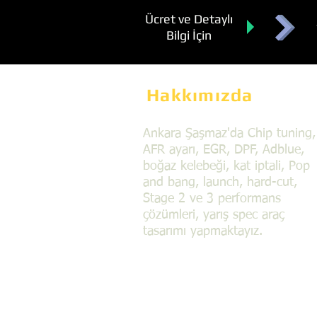
Ücret ve Detaylı
Bilgi İçin
Hakkımızda
Ankara Şaşmaz'da Chip tuning,
AFR ayarı, EGR, DPF, Adblue,
boğaz kelebeği, kat iptali, Pop
and bang, launch, hard-cut,
Stage 2 ve 3 performans
çözümleri, yarış spec araç
tasarımı yapmaktayız.