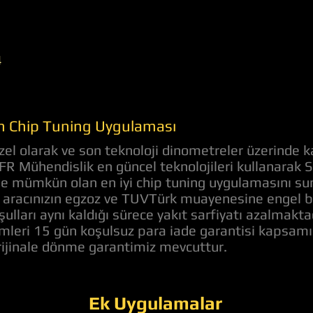
4
in Chip Tuning Uygulaması
el olarak ve son teknoloji dinometreler üzerinde k
AFR Mühendislik en güncel teknolojileri kullanarak 
nde mümkün olan en iyi chip tuning uygulamasını s
aracınızın egzoz ve TUVTürk muayenesine engel bir 
ulları aynı kaldığı sürece yakıt sarfiyatı azalmakt
lemleri 15 gün koşulsuz para iade garantisi kapsam
orijinale dönme garantimiz mevcuttur.
Ek Uygulamalar