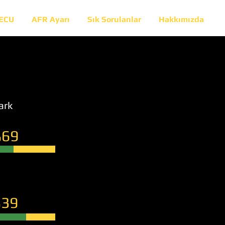
 ECU
AFR Ayarı
Sık Sorulanlar
Hakkımızda
ark
69
39