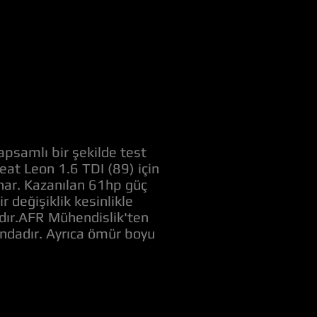
apsamlı bir şekilde test
Seat Leon 1.6 TDI (89) için
unar. Kazanılan 61hp güç
değişiklik kesinlikle
adır.AFR Mühendislik'ten
ındadır. Ayrıca ömür boyu