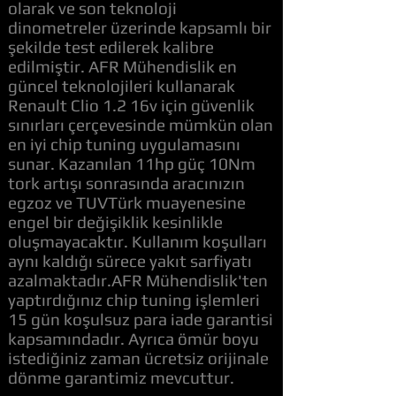
olarak ve son teknoloji
dinometreler üzerinde kapsamlı bir
şekilde test edilerek kalibre
edilmiştir. AFR Mühendislik en
güncel teknolojileri kullanarak
Renault Clio 1.2 16v için güvenlik
sınırları çerçevesinde mümkün olan
en iyi chip tuning uygulamasını
sunar. Kazanılan 11hp güç 10Nm
tork artışı sonrasında aracınızın
egzoz ve TUVTürk muayenesine
engel bir değişiklik kesinlikle
oluşmayacaktır. Kullanım koşulları
aynı kaldığı sürece yakıt sarfiyatı
azalmaktadır.AFR Mühendislik'ten
yaptırdığınız chip tuning işlemleri
15 gün koşulsuz para iade garantisi
kapsamındadır. Ayrıca ömür boyu
istediğiniz zaman ücretsiz orijinale
dönme garantimiz mevcuttur.