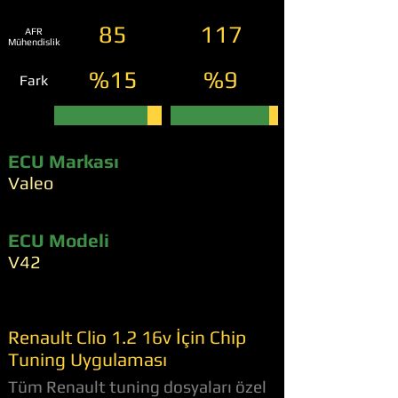
85
117
AFR
Mühendislik
%15
%9
Fark
ECU Markası
Valeo
ECU Modeli
V42
Renault Clio 1.2 16v İçin Chip
Tuning Uygulaması
Tüm Renault tuning dosyaları özel