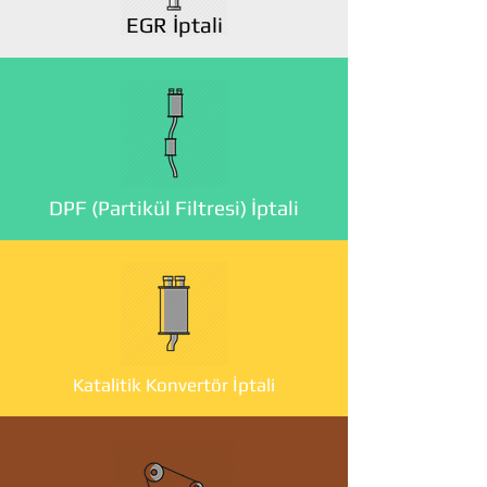
EGR İptali
DPF (Partikül Filtresi) İptali
Katalitik Konvertör İptali