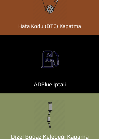
Hata Kodu (DTC) Kapatma
ADBlue İptali
Dizel Boğaz Kelebeği Kapama