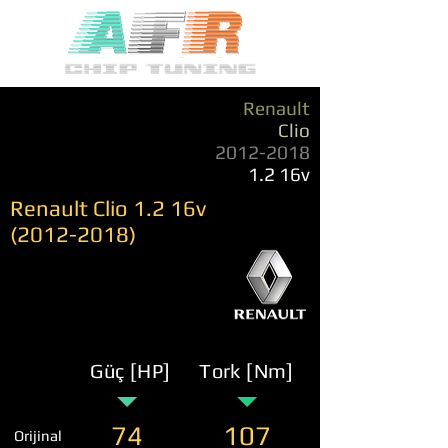
Renault
Clio
2012-2018
1.2 16v
Renault Clio 1.2 16v
(2012-2018)
Güç [HP]
Tork [Nm]
74
107
Orijinal