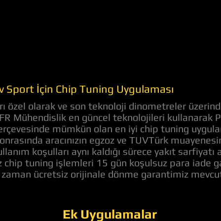
 Sport İçin Chip Tuning Uygulaması
 özel olarak ve son teknoloji dinometreler üzerind
 AFR Mühendislik en güncel teknolojileri kullanara
ı çerçevesinde mümkün olan en iyi chip tuning uygul
onrasında aracınızın egzoz ve TUVTürk muayenesine
llanım koşulları aynı kaldığı sürece yakıt sarfiyat
z chip tuning işlemleri 15 gün koşulsuz para iade 
z zaman ücretsiz orijinale dönme garantimiz mevcut
Ek Uygulamalar