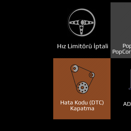
Hız Limitörü İptali
Pop
PopCor
Hata Kodu (DTC)
ADB
Kapatma