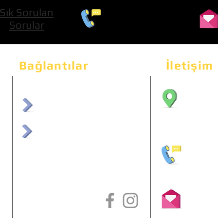
Sık Sorulan
0 534 322 74 01
Sorular
Bağlantılar
İletişim
Bahçeka
Sit. 2
afrmuhendislik.com
Etimes
afrchiptuning.com
+90 (5
info@a