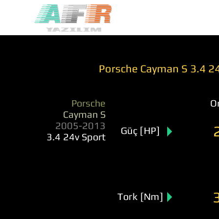
Porsche Cayman S 3.4 2
Porsche
Or
Cayman S
2005-2013
Güç [HP]
3.4 24v Sport
Tork [Nm]