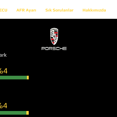
 ECU
AFR Ayarı
Sık Sorulanlar
Hakkımızda
ark
%4
%4