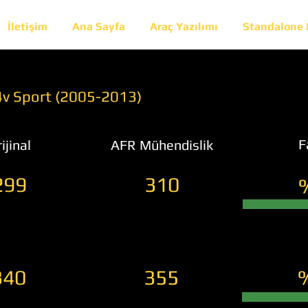
İletişim
Ana Sayfa
Araç Yazılımı
Standalone
4v Sport (2005-2013)
F
ijinal
AFR Mühendislik
299
310
340
355