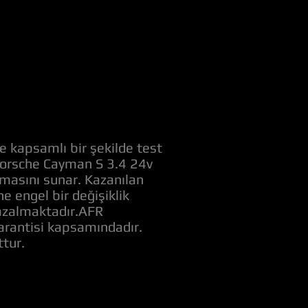
e kapsamlı bir şekilde test
k Porsche Cayman S 3.4 24v
amasını sunar. Kazanılan
 engel bir değişiklik
ı azalmaktadır.AFR
garantisi kapsamındadır.
tur.