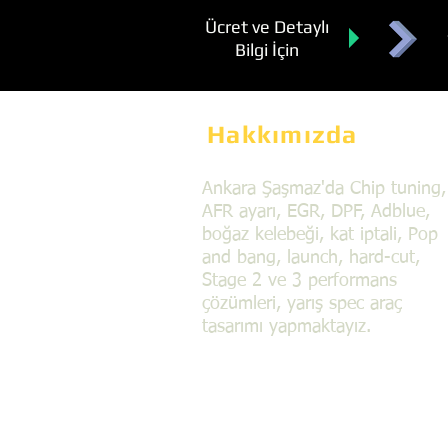
Ücret ve Detaylı
Bilgi İçin
Hakkımızda
Ankara Şaşmaz'da Chip tuning,
AFR ayarı, EGR, DPF, Adblue,
boğaz kelebeği, kat iptali, Pop
and bang, launch, hard-cut,
Stage 2 ve 3 performans
çözümleri, yarış spec araç
tasarımı yapmaktayız.