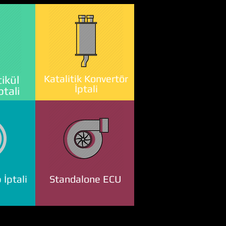
Katalitik Konvertör
ikül
İptali
ptali
 İptali
Standalone ECU