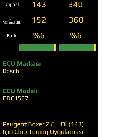
143
340
Orijinal
152
360
AFR
Mühendislik
%6
%6
Fark
ECU Markası
Bosch
ECU Modeli
EDC15C7
Peugeot Boxer 2.8 HDI (143)
İçin Chip Tuning Uygulaması