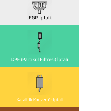
EGR İptali
DPF (Partikül Filtresi) İptali
Katalitik Konvertör İptali