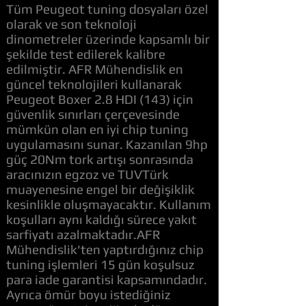
Tüm Peugeot tuning dosyaları özel
olarak ve son teknoloji
dinometreler üzerinde kapsamlı bir
şekilde test edilerek kalibre
edilmiştir. AFR Mühendislik en
güncel teknolojileri kullanarak
Peugeot Boxer 2.8 HDI (143) için
güvenlik sınırları çerçevesinde
mümkün olan en iyi chip tuning
uygulamasını sunar. Kazanılan 9hp
güç 20Nm tork artışı sonrasında
aracınızın egzoz ve TUVTürk
muayenesine engel bir değişiklik
kesinlikle oluşmayacaktır. Kullanım
koşulları aynı kaldığı sürece yakıt
sarfiyatı azalmaktadır.AFR
Mühendislik'ten yaptırdığınız chip
tuning işlemleri 15 gün koşulsuz
para iade garantisi kapsamındadır.
Ayrıca ömür boyu istediğiniz