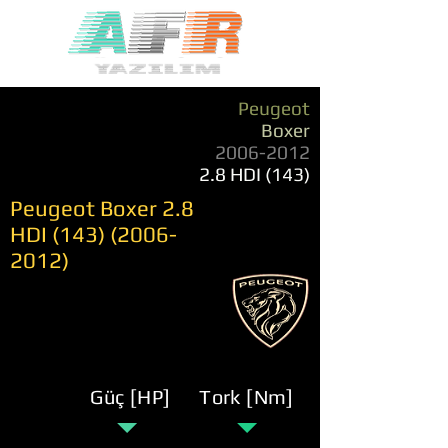
Peugeot
Boxer
2006-2012
2.8 HDI (143)
Peugeot Boxer 2.8
HDI
(143) (2006-
2012)
Güç [HP]
Tork [Nm]