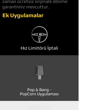
zaman ücretsiz orijinale dönme
garantimiz mevcuttur.
Ek Uygulamalar
Hız Limitörü İptali
Pop & Bang -
PopCorn Uygulaması