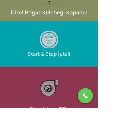
Dizel Boğaz Kelebeği Kapama
Start & Stop İptali
Standalone ECU
Ücret ve Detaylı Bilgi İçin