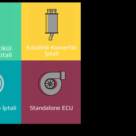
Katalitik Konvertör
ikül
İptali
ptali
 İptali
Standalone ECU