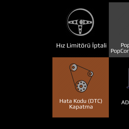
Hız Limitörü İptali
Pop
PopCor
Hata Kodu (DTC)
ADB
Kapatma