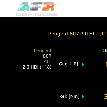
Peugeot 807 2.0 HDI (11
Peugeot
Or
807
ALL
Güç [HP]
2.0 HDI (118)
Tork [Nm]