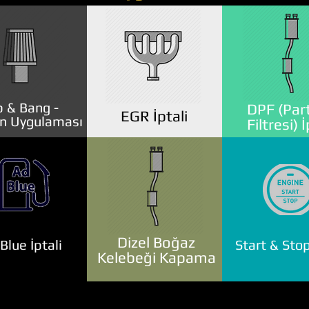
 & Bang -
DPF (Part
EGR İptali
n Uygulaması
Filtresi) İ
Dizel Boğaz
lue İptali
Start & Stop
Kelebeği Kapama