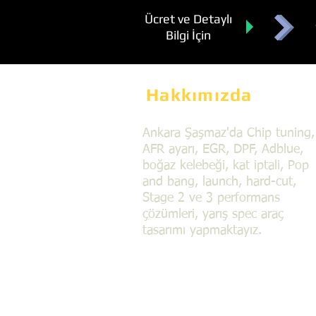
Ücret ve Detaylı
Bilgi İçin
Hakkımızda
Ankara Şaşmaz'da Chip tuning,
AFR ayarı, EGR, DPF, Adblue,
boğaz kelebeği, kat iptali, Pop
and bang, launch, hard-cut,
Stage 2 ve 3 performans
çözümleri, yarış spec araç
tasarımı yapmaktayız.