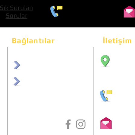
Sık Sorulan
0 534 322 74 01
Sorular
Bağlantılar
İletişim
Bahçeka
Sit. 2
afrmuhendislik.com
Etimes
afrchiptuning.com
+90 (5
info@a