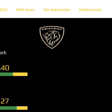
 ECU
AFR Ayarı
Sık Sorulanlar
Hakkımızda
ark
40
27