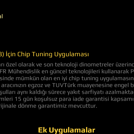
al
) İçin Chip Tuning Uygulaması
 özel olarak ve son teknoloji dinometreler üzerind
 AFR Mühendislik en güncel teknolojileri kullanarak
evesinde mümkün olan en iyi chip tuning uygulaması
aracınızın egzoz ve TUVTürk muayenesine engel bir 
ulları aynı kaldığı sürece yakıt sarfiyatı azalmakt
lemleri 15 gün koşulsuz para iade garantisi kapsam
orijinale dönme garantimiz mevcuttur.
Ek Uygulamalar