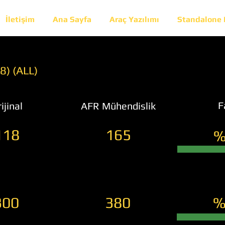
İletişim
Ana Sayfa
Araç Yazılımı
Standalone
8) (ALL)
F
ijinal
AFR Mühendislik
118
165
%
300
380
%