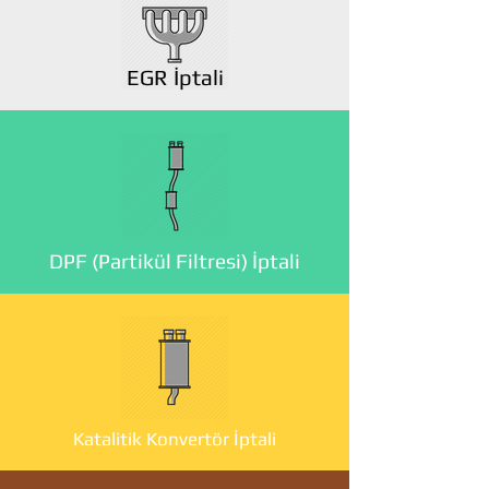
EGR İptali
DPF (Partikül Filtresi) İptali
Katalitik Konvertör İptali