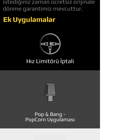
istediğiniz zaman ücretsiz orijinale
dönme garantimiz mevcuttur.
Ek Uygulamalar
Hız Limitörü İptali
Pop & Bang -
PopCorn Uygulaması