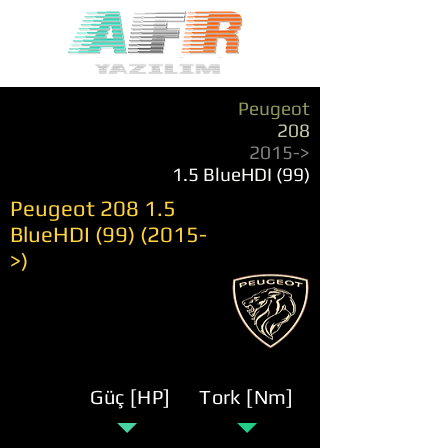
Peugeot
208
2015->
1.5 BlueHDI (99)
Peugeot 208 1.5
BlueHDI (99) (2015-
>)
Güç [HP]
Tork [Nm]