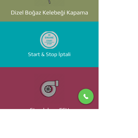
Dizel Boğaz Kelebeği Kapama
Start & Stop İptali
Standalone ECU
Ücret ve Detaylı Bilgi İçin