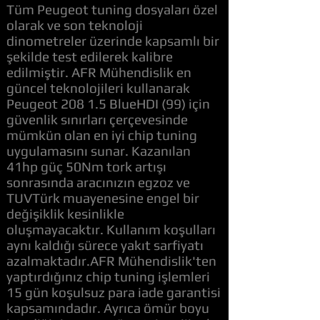
Tüm Peugeot tuning dosyaları özel
olarak ve son teknoloji
dinometreler üzerinde kapsamlı bir
şekilde test edilerek kalibre
edilmiştir. AFR Mühendislik en
güncel teknolojileri kullanarak
Peugeot 208 1.5 BlueHDI (99) için
güvenlik sınırları çerçevesinde
mümkün olan en iyi chip tuning
uygulamasını sunar. Kazanılan
41hp güç 50Nm tork artışı
sonrasında aracınızın egzoz ve
TUVTürk muayenesine engel bir
değişiklik kesinlikle
oluşmayacaktır. Kullanım koşulları
aynı kaldığı sürece yakıt sarfiyatı
azalmaktadır.AFR Mühendislik'ten
yaptırdığınız chip tuning işlemleri
15 gün koşulsuz para iade garantisi
kapsamındadır. Ayrıca ömür boyu