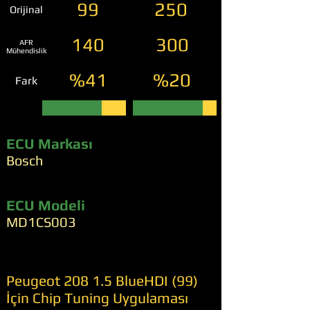
99
250
Orijinal
140
300
AFR
Mühendislik
%41
%20
Fark
ECU Markası
Bosch
ECU Modeli
MD1CS003
Peugeot 208 1.5 BlueHDI (99)
İçin Chip Tuning Uygulaması