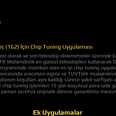
9
ec (162) İçin Chip Tuning Uygulaması
el olarak ve son teknoloji dinometreler üzerinde k
 AFR Mühendislik en güncel teknolojileri kullanarak 
ı çerçevesinde mümkün olan en iyi chip tuning uygul
onrasında aracınızın egzoz ve TUVTürk muayenesine
llanım koşulları aynı kaldığı sürece yakıt sarfiyat
z chip tuning işlemleri 15 gün koşulsuz para iade 
z zaman ücretsiz orijinale dönme garantimiz mevcut
Ek Uygulamalar