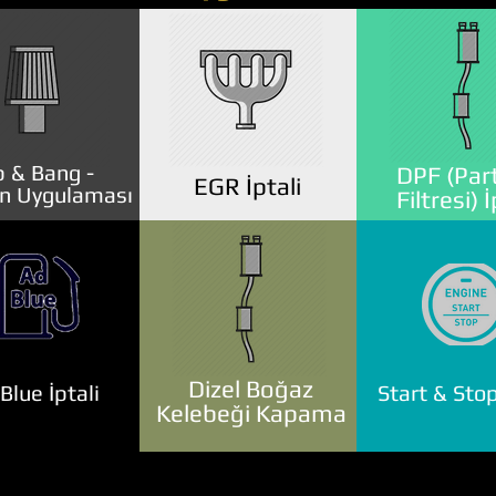
 & Bang -
DPF (Part
EGR İptali
n Uygulaması
Filtresi) İ
Dizel Boğaz
lue İptali
Start & Stop
Kelebeği Kapama