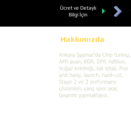
Ücret ve Detaylı
Bilgi İçin
Hakkımızda
Ankara Şaşmaz'da Chip tuning,
AFR ayarı, EGR, DPF, Adblue,
boğaz kelebeği, kat iptali, Pop
and bang, launch, hard-cut,
Stage 2 ve 3 performans
çözümleri, yarış spec araç
tasarımı yapmaktayız.