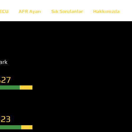
 ECU
AFR Ayarı
Sık Sorulanlar
Hakkımızda
ark
27
23