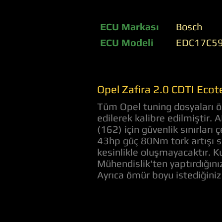
ECU Markası
Bosch
ECU Modeli
EDC17C5
Opel Zafira 2.0 CDTI Ecot
Tüm Opel tuning dosyaları öz
edilerek kalibre edilmiştir.
(162) için güvenlik sınırlar
43hp güç 80Nm tork artışı s
kesinlikle oluşmayacaktır. Ku
Mühendislik'ten yaptırdığını
Ayrıca ömür boyu istediğini