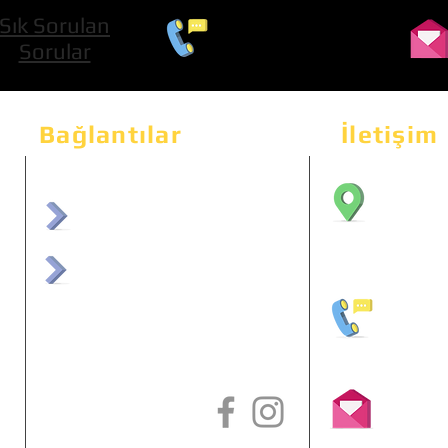
Sık Sorulan
0 534 322 74 01
Sorular
Bağlantılar
İletişim
Bahçeka
Sit. 2
afrmuhendislik.com
Etimes
afrchiptuning.com
+90 (5
info@a