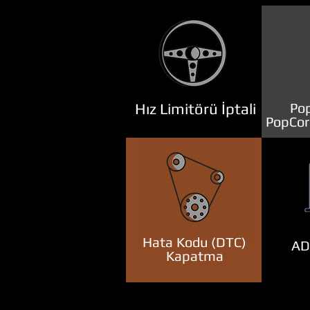
Hız Limitörü İptali
Pop
PopCor
Hata Kodu (DTC)
ADB
Kapatma