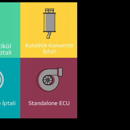
Katalitik Konvertör
ikül
İptali
ptali
 İptali
Standalone ECU