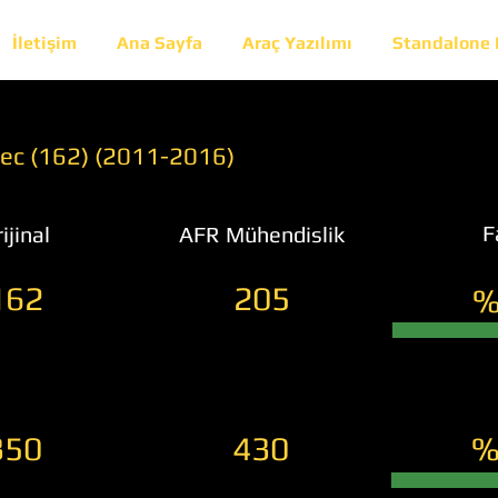
İletişim
Ana Sayfa
Araç Yazılımı
Standalone
tec (162) (2011-2016)
F
ijinal
AFR Mühendislik
162
205
%
350
430
%