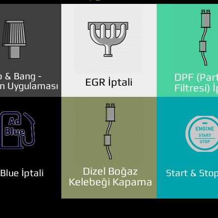
 & Bang -
DPF (Part
EGR İptali
n Uygulaması
Filtresi) İ
Dizel Boğaz
lue İptali
Start & Stop
Kelebeği Kapama