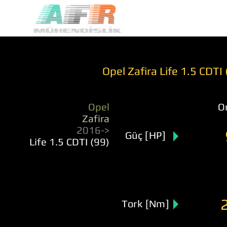
Opel Zafira Life 1.5 CDTI
Opel
Or
Zafira
2016->
Güç [HP]
Life 1.5 CDTI (99)
Tork [Nm]