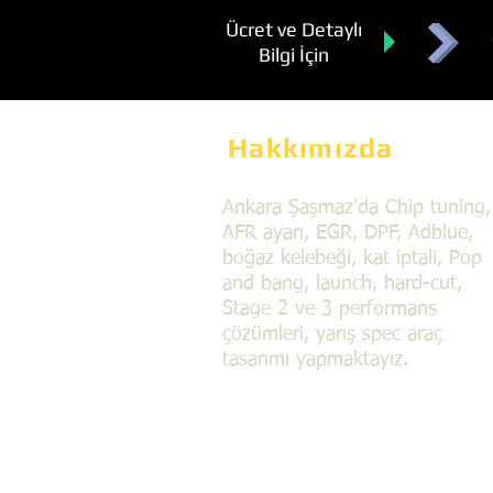
Ücret ve Detaylı
Bilgi İçin
Hakkımızda
Ankara Şaşmaz'da Chip tuning,
AFR ayarı, EGR, DPF, Adblue,
boğaz kelebeği, kat iptali, Pop
and bang, launch, hard-cut,
Stage 2 ve 3 performans
çözümleri, yarış spec araç
tasarımı yapmaktayız.