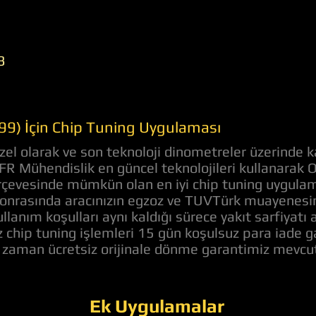
3
 (99) İçin Chip Tuning Uygulaması
el olarak ve son teknoloji dinometreler üzerinde k
AFR Mühendislik en güncel teknolojileri kullanarak 
 çerçevesinde mümkün olan en iyi chip tuning uygula
onrasında aracınızın egzoz ve TUVTürk muayenesine
llanım koşulları aynı kaldığı sürece yakıt sarfiyat
z chip tuning işlemleri 15 gün koşulsuz para iade 
z zaman ücretsiz orijinale dönme garantimiz mevcut
Ek Uygulamalar