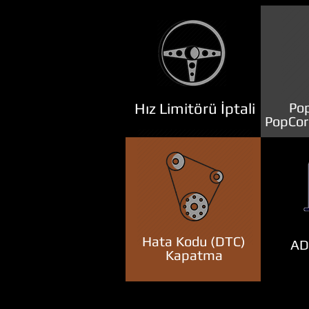
Hız Limitörü İptali
Pop
PopCor
Hata Kodu (DTC)
ADB
Kapatma