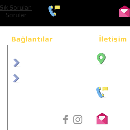
Sık Sorulan
0 534 322 74 01
Sorular
Bağlantılar
İletişim
Bahçeka
Sit. 2
afrmuhendislik.com
Etimes
afrchiptuning.com
+90 (5
info@a