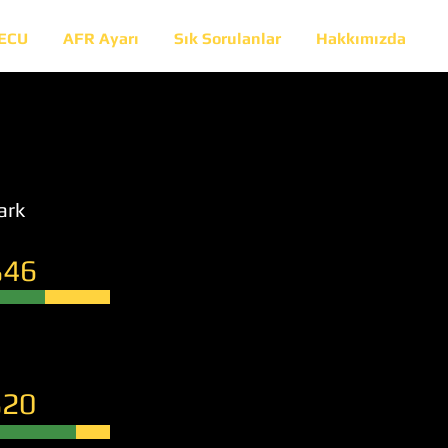
 ECU
AFR Ayarı
Sık Sorulanlar
Hakkımızda
ark
46
20