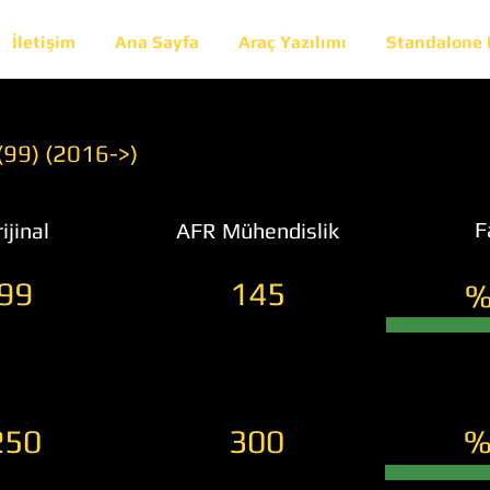
İletişim
Ana Sayfa
Araç Yazılımı
Standalone
 (99) (2016->)
F
ijinal
AFR Mühendislik
99
145
%
250
300
%