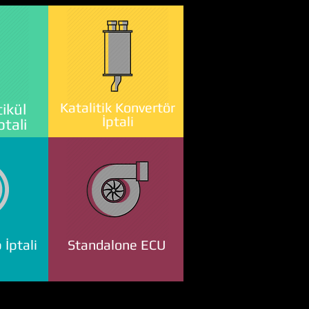
Katalitik Konvertör
ikül
İptali
ptali
 İptali
Standalone ECU