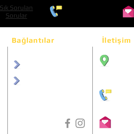
Sık Sorulan
0 534 322 74 01
Sorular
Bağlantılar
İletişim
Bahçeka
Sit. 2
afrmuhendislik.com
Etimes
afrchiptuning.com
+90 (5
info@a