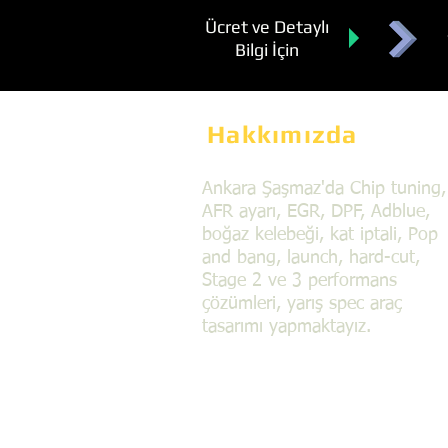
Ücret ve Detaylı
Bilgi İçin
Hakkımızda
Ankara Şaşmaz'da Chip tuning,
AFR ayarı, EGR, DPF, Adblue,
boğaz kelebeği, kat iptali, Pop
and bang, launch, hard-cut,
Stage 2 ve 3 performans
çözümleri, yarış spec araç
tasarımı yapmaktayız.