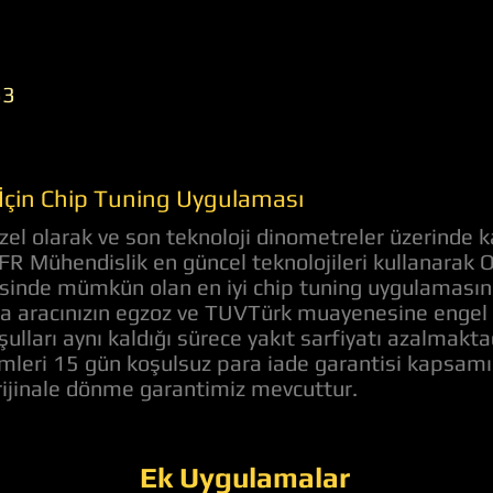
33
 İçin Chip Tuning Uygulaması
el olarak ve son teknoloji dinometreler üzerinde k
 AFR Mühendislik en güncel teknolojileri kullanarak 
evesinde mümkün olan en iyi chip tuning uygulaması
 aracınızın egzoz ve TUVTürk muayenesine engel bi
ulları aynı kaldığı sürece yakıt sarfiyatı azalmakt
lemleri 15 gün koşulsuz para iade garantisi kapsam
orijinale dönme garantimiz mevcuttur.
Ek Uygulamalar