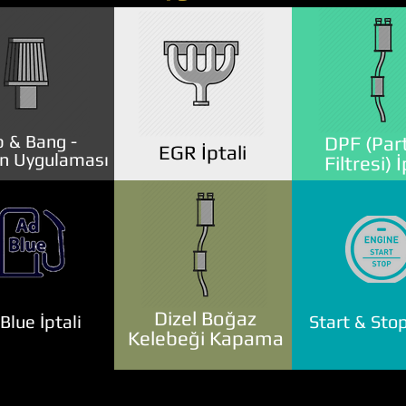
 & Bang -
DPF (Part
EGR İptali
n Uygulaması
Filtresi) İ
Dizel Boğaz
lue İptali
Start & Stop
Kelebeği Kapama