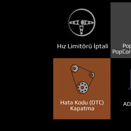
Hız Limitörü İptali
Pop
PopCor
Hata Kodu (DTC)
ADB
Kapatma