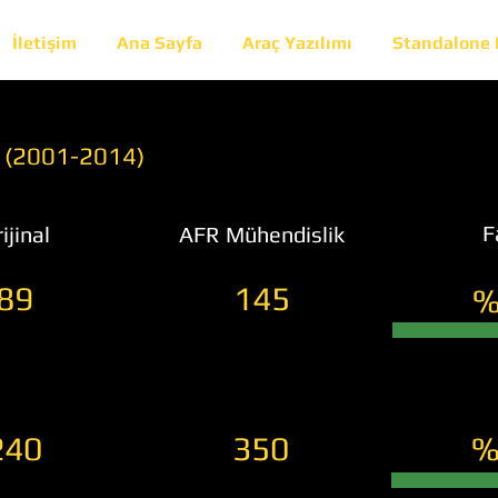
İletişim
Ana Sayfa
Araç Yazılımı
Standalone
) (2001-2014)
F
ijinal
AFR Mühendislik
89
145
%
240
350
%