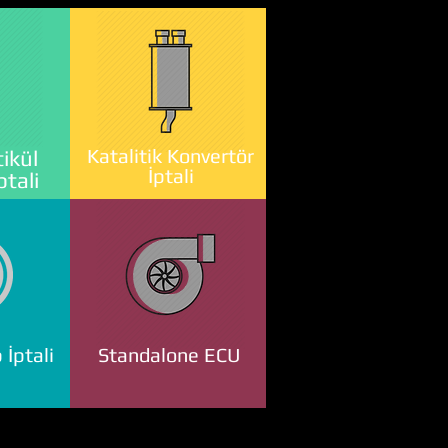
Katalitik Konvertör
ikül
İptali
ptali
 İptali
Standalone ECU