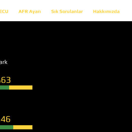
 ECU
AFR Ayarı
Sık Sorulanlar
Hakkımızda
ark
63
46