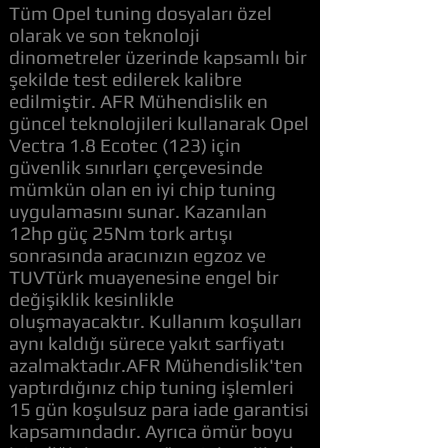
Tüm Opel tuning dosyaları özel
olarak ve son teknoloji
dinometreler üzerinde kapsamlı bir
şekilde test edilerek kalibre
edilmiştir. AFR Mühendislik en
güncel teknolojileri kullanarak Opel
Vectra 1.8 Ecotec (123) için
güvenlik sınırları çerçevesinde
mümkün olan en iyi chip tuning
uygulamasını sunar. Kazanılan
12hp güç 25Nm tork artışı
sonrasında aracınızın egzoz ve
TUVTürk muayenesine engel bir
değişiklik kesinlikle
oluşmayacaktır. Kullanım koşulları
aynı kaldığı sürece yakıt sarfiyatı
azalmaktadır.AFR Mühendislik'ten
yaptırdığınız chip tuning işlemleri
15 gün koşulsuz para iade garantisi
kapsamındadır. Ayrıca ömür boyu