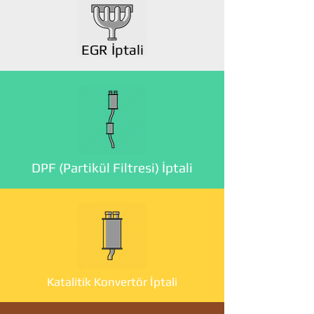
EGR İptali
DPF (Partikül Filtresi) İptali
Katalitik Konvertör İptali