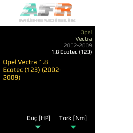
Opel
Vectra
2002-2009
1.8 Ecotec (123)
Opel Vectra 1.8
Ecotec
(123) (2002-
2009)
Güç [HP]
Tork [Nm]