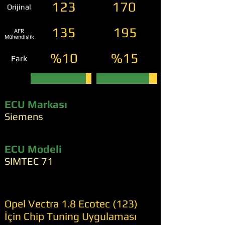
123
170
Orijinal
135
195
AFR
Mühendislik
%10
%15
Fark
ECU Markası
Siemens
ECU Modeli
SIMTEC 71
Opel Vectra 1.8 Ecotec (123)
İçin Chip Tuning Uygulaması