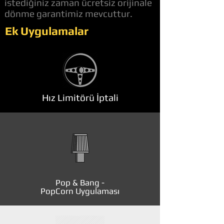
istediğiniz zaman ücretsiz orijinale
dönme garantimiz mevcuttur.
Ek Uygulamalar
Hız Limitörü İptali
Pop & Bang -
PopCorn Uygulaması