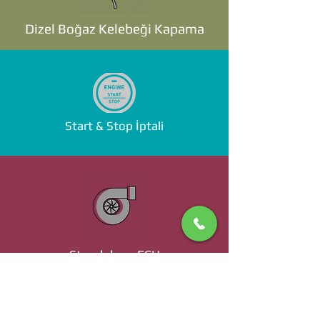
Dizel Boğaz Kelebeği Kapama
Start & Stop İptali
Standalone ECU
Ücret ve Detaylı Bilgi İçin