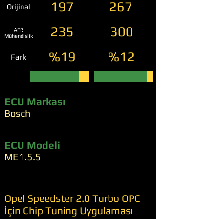
197
267
Orijinal
235
300
AFR
Mühendislik
%19
%12
Fark
ECU Markası
Bosch
ECU Modeli
ME1.5.5
Opel Speedster 2.0 Turbo OPC
İçin Chip Tuning Uygulaması