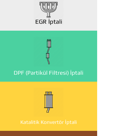
EGR İptali
DPF (Partikül Filtresi) İptali
Katalitik Konvertör İptali