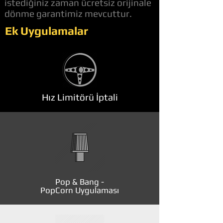
istediğiniz zaman ücretsiz orijinale
dönme garantimiz mevcuttur.
Ek Uygulamalar
Hız Limitörü İptali
Pop & Bang -
PopCorn Uygulaması