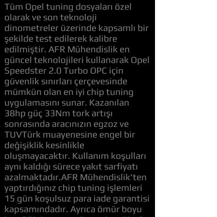
Tüm Opel tuning dosyaları özel
olarak ve son teknoloji
dinometreler üzerinde kapsamlı bir
şekilde test edilerek kalibre
edilmiştir. AFR Mühendislik en
güncel teknolojileri kullanarak Opel
Speedster 2.0 Turbo OPC için
güvenlik sınırları çerçevesinde
mümkün olan en iyi chip tuning
uygulamasını sunar. Kazanılan
38hp güç 33Nm tork artışı
sonrasında aracınızın egzoz ve
TUVTürk muayenesine engel bir
değişiklik kesinlikle
oluşmayacaktır. Kullanım koşulları
aynı kaldığı sürece yakıt sarfiyatı
azalmaktadır.AFR Mühendislik'ten
yaptırdığınız chip tuning işlemleri
15 gün koşulsuz para iade garantisi
kapsamındadır. Ayrıca ömür boyu