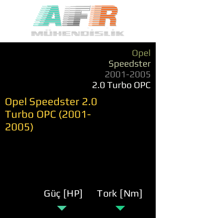
Opel
Speedster
2001-2005
2.0 Turbo OPC
Opel Speedster 2.0
Turbo OPC
(2001-
2005)
Güç [HP]
Tork [Nm]