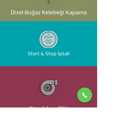
Dizel Boğaz Kelebeği Kapama
Start & Stop İptali
Standalone ECU
Ücret ve Detaylı Bilgi İçin