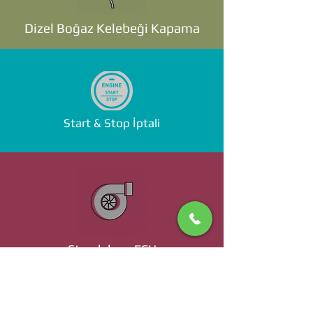
Dizel Boğaz Kelebeği Kapama
Start & Stop İptali
Standalone ECU
Ücret ve Detaylı Bilgi İçin