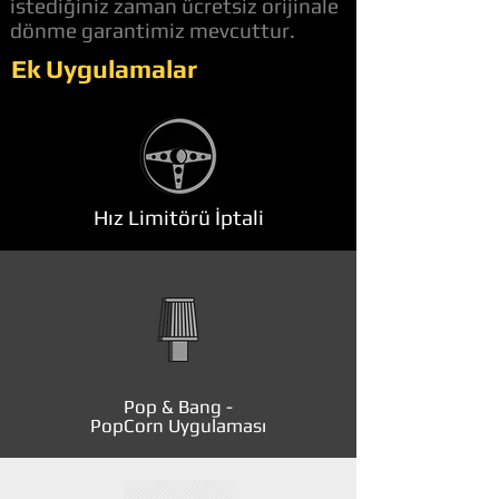
istediğiniz zaman ücretsiz orijinale
dönme garantimiz mevcuttur.
Ek Uygulamalar
Hız Limitörü İptali
Pop & Bang -
PopCorn Uygulaması