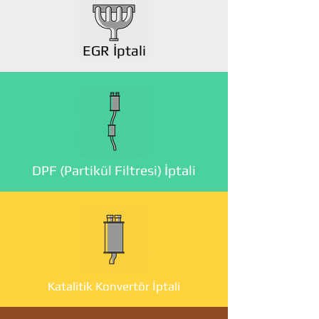
EGR İptali
DPF (Partikül Filtresi) İptali
Katalitik Konvertör İptali