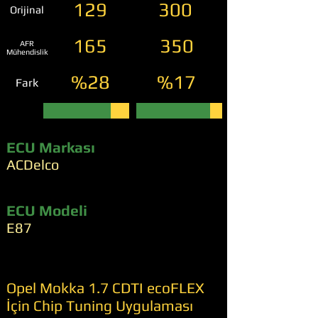
129
300
Orijinal
165
350
AFR
Mühendislik
%28
%17
Fark
ECU Markası
ACDelco
ECU Modeli
E87
Opel Mokka 1.7 CDTI ecoFLEX
İçin Chip Tuning Uygulaması