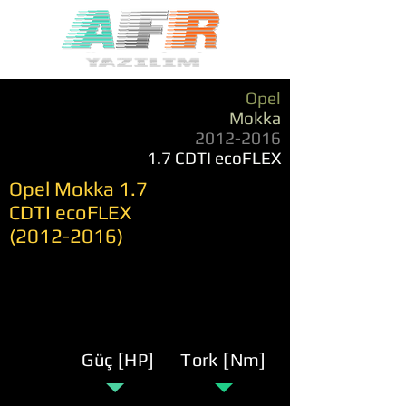
Opel
Mokka
2012-2016
1.7 CDTI ecoFLEX
Opel Mokka 1.7
CDTI ecoFLEX
(2012-2016)
Güç [HP]
Tork [Nm]