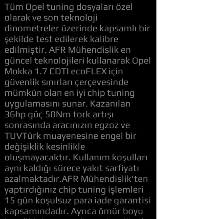
Tüm Opel tuning dosyaları özel
olarak ve son teknoloji
dinometreler üzerinde kapsamlı bir
şekilde test edilerek kalibre
edilmiştir. AFR Mühendislik en
güncel teknolojileri kullanarak Opel
Mokka 1.7 CDTI ecoFLEX için
güvenlik sınırları çerçevesinde
mümkün olan en iyi chip tuning
uygulamasını sunar. Kazanılan
36hp güç 50Nm tork artışı
sonrasında aracınızın egzoz ve
TUVTürk muayenesine engel bir
değişiklik kesinlikle
oluşmayacaktır. Kullanım koşulları
aynı kaldığı sürece yakıt sarfiyatı
azalmaktadır.AFR Mühendislik'ten
yaptırdığınız chip tuning işlemleri
15 gün koşulsuz para iade garantisi
kapsamındadır. Ayrıca ömür boyu