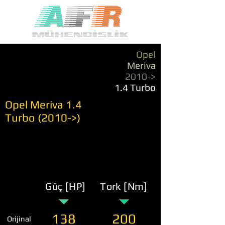
Opel
Meriva
2010->
1.4 Turbo
Opel Meriva 1.4
Turbo (2010->)
Güç [HP]
Tork [Nm]
138
200
Orijinal