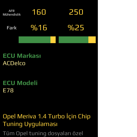
160
250
AFR
Mühendislik
%16
%25
Fark
ECU Markası
ACDelco
ECU Modeli
E78
Opel Meriva 1.4 Turbo İçin Chip
Tuning Uygulaması
Tüm Opel tuning dosyaları özel