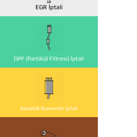
EGR İptali
DPF (Partikül Filtresi) İptali
Katalitik Konvertör İptali