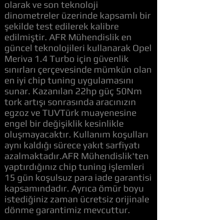
olarak ve son teknoloji
dinometreler üzerinde kapsamlı bir
şekilde test edilerek kalibre
edilmiştir. AFR Mühendislik en
güncel teknolojileri kullanarak Opel
Meriva 1.4 Turbo için güvenlik
sınırları çerçevesinde mümkün olan
en iyi chip tuning uygulamasını
sunar. Kazanılan 22hp güç 50Nm
tork artışı sonrasında aracınızın
egzoz ve TUVTürk muayenesine
engel bir değişiklik kesinlikle
oluşmayacaktır. Kullanım koşulları
aynı kaldığı sürece yakıt sarfiyatı
azalmaktadır.AFR Mühendislik'ten
yaptırdığınız chip tuning işlemleri
15 gün koşulsuz para iade garantisi
kapsamındadır. Ayrıca ömür boyu
istediğiniz zaman ücretsiz orijinale
dönme garantimiz mevcuttur.