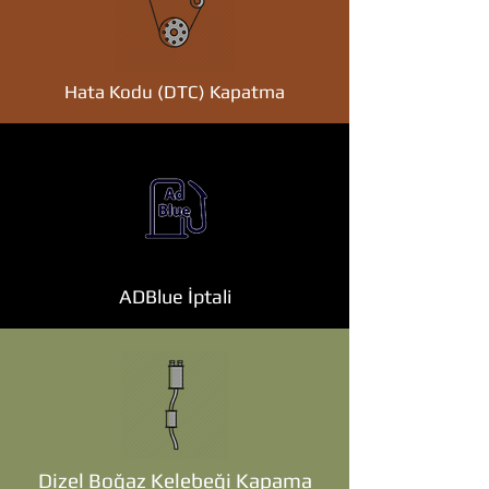
Hata Kodu (DTC) Kapatma
ADBlue İptali
Dizel Boğaz Kelebeği Kapama