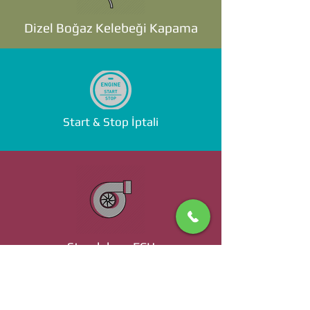
Dizel Boğaz Kelebeği Kapama
Start & Stop İptali
Standalone ECU
Ücret ve Detaylı Bilgi İçin