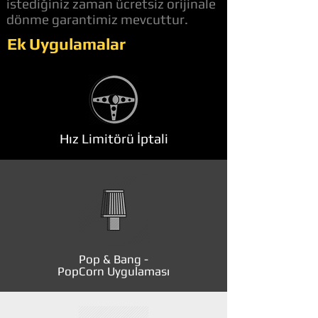
istediğiniz zaman ücretsiz orijinale
dönme garantimiz mevcuttur.
Ek Uygulamalar
Hız Limitörü İptali
Pop & Bang -
PopCorn Uygulaması