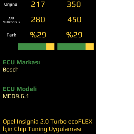
217
350
Orijinal
280
450
AFR
Mühendislik
%29
%29
Fark
ECU Markası
Bosch
ECU Modeli
MED9.6.1
Opel Insignia 2.0 Turbo ecoFLEX
İçin Chip Tuning Uygulaması