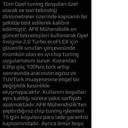
Tüm Opel tuning dosyaları özel
olarak ve son teknoloji
dinometreler üzerinde kapsamlı bir
şekilde test edilerek kalibre
edilmiştir. AFR Mühendislik en
güncel teknolojileri kullanarak Opel
Insignia 2.0 Turbo ecoFLEX için
güvenlik sınırları çerçevesinde
mümkün olan en iyi chip tuning
uygulamasını sunar. Kazanılan
63hp güç 100Nm tork artışı
sonrasında aracınızın egzoz ve
TUVTürk muayenesine engel bir
değişiklik kesinlikle
oluşmayacaktır. Kullanım koşulları
aynı kaldığı sürece yakıt sarfiyatı
azalmaktadır.AFR Mühendislik'ten
yaptırdığınız chip tuning işlemleri
15 gün koşulsuz para iade garantisi
kapsamındadır. Ayrıca ömür boyu