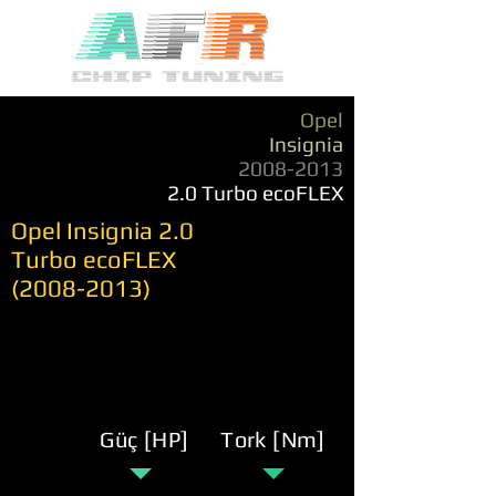
Opel
Insignia
2008-2013
2.0 Turbo ecoFLEX
Opel Insignia 2.0
Turbo ecoFLEX
(2008-2013)
Güç [HP]
Tork [Nm]