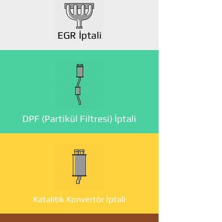
EGR İptali
DPF (Partikül Filtresi) İptali
Katalitik Konvertör İptali