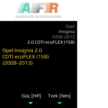
Opel
Insignia
2008-2013
2.0 CDTI ecoFLEX (158)
Opel Insignia 2.0
CDTI ecoFLEX
(158)
(2008-2013)
Güç [HP]
Tork [Nm]