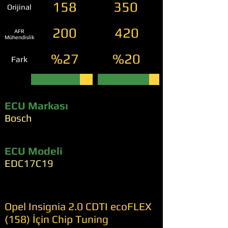
158
350
Orijinal
200
420
AFR
Mühendislik
%27
%20
Fark
ECU Markası
Bosch
ECU Modeli
EDC17C19
Opel Insignia 2.0 CDTI ecoFLEX
(158) İçin Chip Tuning