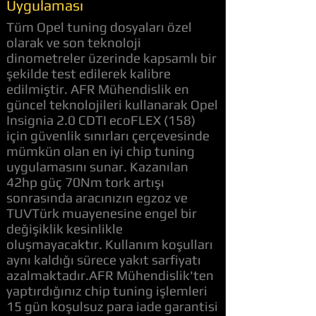
Uygulaması
Tüm Opel tuning dosyaları özel
olarak ve son teknoloji
dinometreler üzerinde kapsamlı bir
şekilde test edilerek kalibre
edilmiştir. AFR Mühendislik en
güncel teknolojileri kullanarak Opel
Insignia 2.0 CDTI ecoFLEX (158)
için güvenlik sınırları çerçevesinde
mümkün olan en iyi chip tuning
uygulamasını sunar. Kazanılan
42hp güç 70Nm tork artışı
sonrasında aracınızın egzoz ve
TUVTürk muayenesine engel bir
değişiklik kesinlikle
oluşmayacaktır. Kullanım koşulları
aynı kaldığı sürece yakıt sarfiyatı
azalmaktadır.AFR Mühendislik'ten
yaptırdığınız chip tuning işlemleri
15 gün koşulsuz para iade garantisi