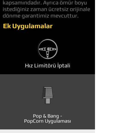
kapsamındadır. Ayrıca ömür boyu
istediğiniz zaman ücretsiz orijinale
dönme garantimiz mevcuttur.
Ek Uygulamalar
Hız Limitörü İptali
Pop & Bang -
PopCorn Uygulaması