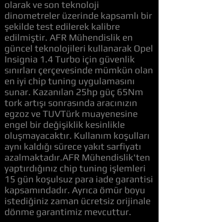
olarak ve son teknoloji
dinometreler üzerinde kapsamlı bir
şekilde test edilerek kalibre
edilmiştir. AFR Mühendislik en
güncel teknolojileri kullanarak Opel
Insignia 1.4 Turbo için güvenlik
sınırları çerçevesinde mümkün olan
en iyi chip tuning uygulamasını
sunar. Kazanılan 25hp güç 65Nm
tork artışı sonrasında aracınızın
egzoz ve TUVTürk muayenesine
engel bir değişiklik kesinlikle
oluşmayacaktır. Kullanım koşulları
aynı kaldığı sürece yakıt sarfiyatı
azalmaktadır.AFR Mühendislik'ten
yaptırdığınız chip tuning işlemleri
15 gün koşulsuz para iade garantisi
kapsamındadır. Ayrıca ömür boyu
istediğiniz zaman ücretsiz orijinale
dönme garantimiz mevcuttur.