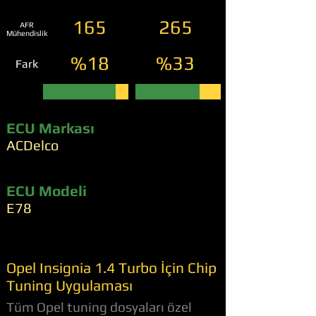
165
265
AFR
Mühendislik
%18
%33
Fark
ECU Markası
ACDelco
ECU Modeli
E78
Opel Insignia 1.4 Turbo İçin Chip
Tuning Uygulaması
Tüm Opel tuning dosyaları özel