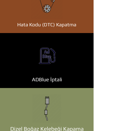
Hata Kodu (DTC) Kapatma
ADBlue İptali
Dizel Boğaz Kelebeği Kapama