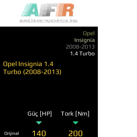
Opel
Insignia
2008-2013
1.4 Turbo
Opel Insignia 1.4
Turbo
(2008-2013)
Güç [HP]
Tork [Nm]
140
200
Orijinal