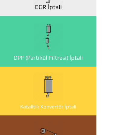
EGR İptali
DPF (Partikül Filtresi) İptali
Katalitik Konvertör İptali