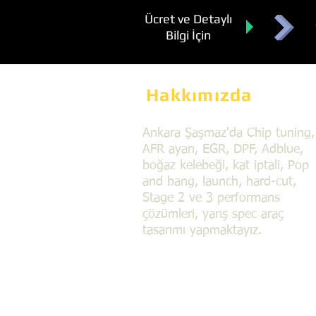
Ücret ve Detaylı
Bilgi İçin
Hakkımızda
Ankara Şaşmaz'da Chip tuning,
AFR ayarı, EGR, DPF, Adblue,
boğaz kelebeği, kat iptali, Pop
and bang, launch, hard-cut,
Stage 2 ve 3 performans
çözümleri, yarış spec araç
tasarımı yapmaktayız.