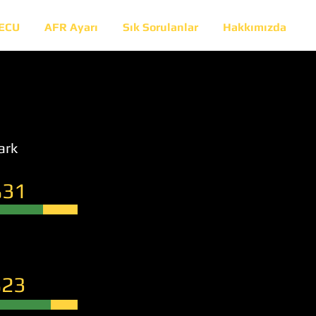
 ECU
AFR Ayarı
Sık Sorulanlar
Hakkımızda
ark
31
23