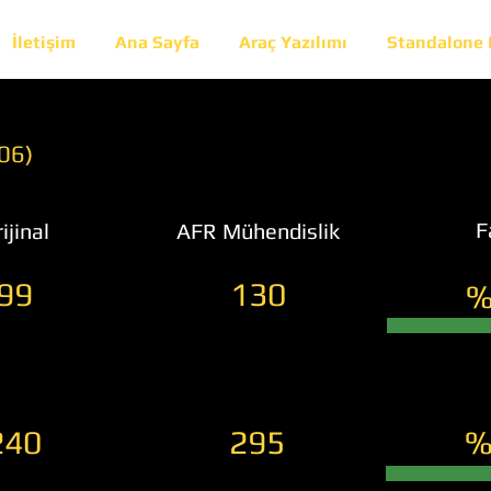
İletişim
Ana Sayfa
Araç Yazılımı
Standalone
06)
F
ijinal
AFR Mühendislik
99
130
%
240
295
%