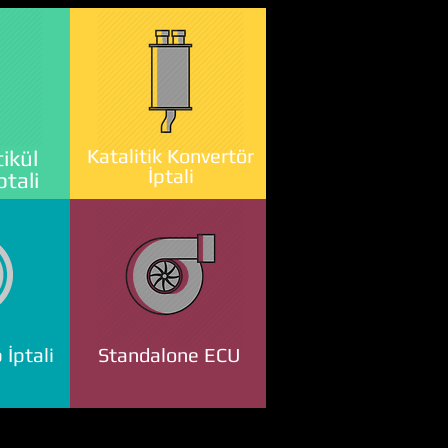
Katalitik Konvertör
ikül
İptali
ptali
 İptali
Standalone ECU