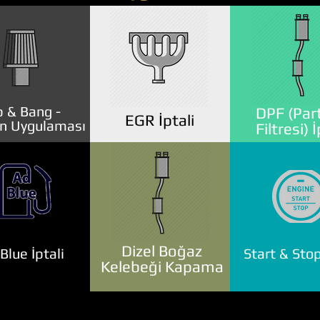
 & Bang -
DPF (Part
EGR İptali
n Uygulaması
Filtresi) İ
Dizel Boğaz
lue İptali
Start & Stop
Kelebeği Kapama