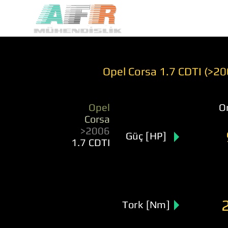
Opel Corsa 1.7 CDTI (>20
Opel
Or
Corsa
>2006
Güç [HP]
1.7 CDTI
Tork [Nm]