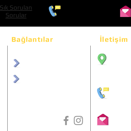
Sık Sorulan
0 534 322 74 01
Sorular
Bağlantılar
İletişim
Bahçeka
Sit. 2
afrmuhendislik.com
Etimes
afrchiptuning.com
+90 (5
info@a