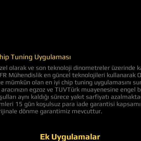
 Chip Tuning Uygulaması
el olarak ve son teknoloji dinometreler üzerinde k
AFR Mühendislik en güncel teknolojileri kullanarak 
nde mümkün olan en iyi chip tuning uygulamasını s
aracınızın egzoz ve TUVTürk muayenesine engel bir 
ulları aynı kaldığı sürece yakıt sarfiyatı azalmakt
lemleri 15 gün koşulsuz para iade garantisi kapsam
orijinale dönme garantimiz mevcuttur.
Ek Uygulamalar