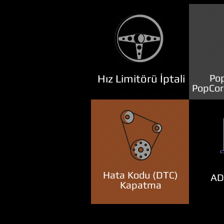
Hız Limitörü İptali
Pop
PopCor
Hata Kodu (DTC)
ADB
Kapatma