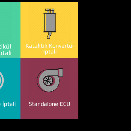
Katalitik Konvertör
ikül
İptali
ptali
 İptali
Standalone ECU