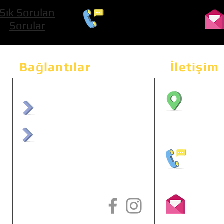
Sık Sorulan
0 534 322 74 01
Sorular
Bağlantılar
İletişim
Bahçeka
Sit. 2
afrmuhendislik.com
Etimes
afrchiptuning.com
+90 (5
info@a