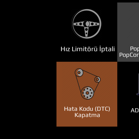
Hız Limitörü İptali
Pop
PopCor
Hata Kodu (DTC)
ADB
Kapatma