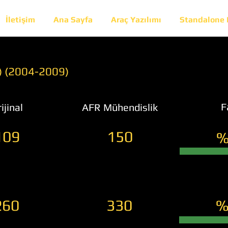
İletişim
Ana Sayfa
Araç Yazılımı
Standalone
0) (2004-2009)
F
ijinal
AFR Mühendislik
109
150
%
260
330
%