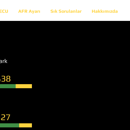
 ECU
AFR Ayarı
Sık Sorulanlar
Hakkımızda
ark
38
27