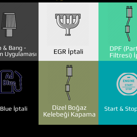
 & Bang -
DPF (Part
EGR İptali
n Uygulaması
Filtresi) İ
Dizel Boğaz
lue İptali
Start & Stop
Kelebeği Kapama