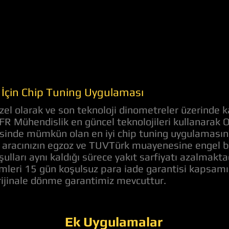
 İçin Chip Tuning Uygulaması
el olarak ve son teknoloji dinometreler üzerinde k
 AFR Mühendislik en güncel teknolojileri kullanarak
evesinde mümkün olan en iyi chip tuning uygulaması
aracınızın egzoz ve TUVTürk muayenesine engel bir 
ulları aynı kaldığı sürece yakıt sarfiyatı azalmakt
lemleri 15 gün koşulsuz para iade garantisi kapsam
orijinale dönme garantimiz mevcuttur.
Ek Uygulamalar