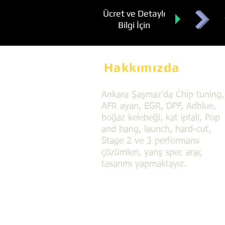
Ücret ve Detaylı
Bilgi İçin
Hakkımızda
Ankara Şaşmaz'da Chip tuning,
AFR ayarı, EGR, DPF, Adblue,
boğaz kelebeği, kat iptali, Pop
and bang, launch, hard-cut,
Stage 2 ve 3 performans
çözümleri, yarış spec araç
tasarımı yapmaktayız.