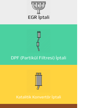
EGR İptali
DPF (Partikül Filtresi) İptali
Katalitik Konvertör İptali