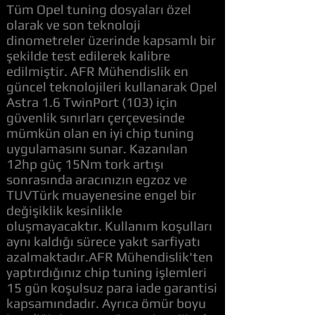
Tüm Opel tuning dosyaları özel
olarak ve son teknoloji
dinometreler üzerinde kapsamlı bir
şekilde test edilerek kalibre
edilmiştir. AFR Mühendislik en
güncel teknolojileri kullanarak Opel
Astra 1.6 TwinPort (103) için
güvenlik sınırları çerçevesinde
mümkün olan en iyi chip tuning
uygulamasını sunar. Kazanılan
12hp güç 15Nm tork artışı
sonrasında aracınızın egzoz ve
TUVTürk muayenesine engel bir
değişiklik kesinlikle
oluşmayacaktır. Kullanım koşulları
aynı kaldığı sürece yakıt sarfiyatı
azalmaktadır.AFR Mühendislik'ten
yaptırdığınız chip tuning işlemleri
15 gün koşulsuz para iade garantisi
kapsamındadır. Ayrıca ömür boyu