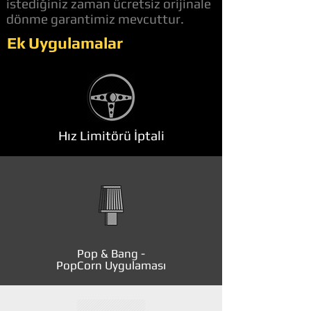
istediğiniz zaman ücretsiz orijinale
dönme garantimiz mevcuttur.
Ek Uygulamalar
Hız Limitörü İptali
Pop & Bang -
PopCorn Uygulaması