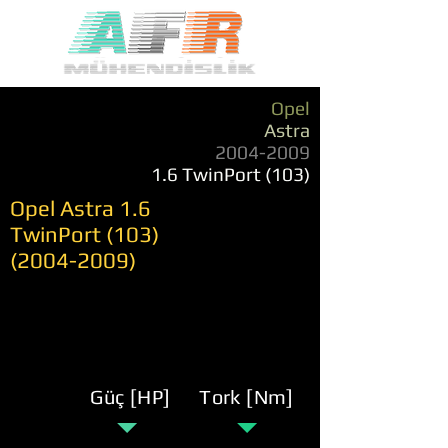
Opel
Astra
2004-2009
1.6 TwinPort (103)
Opel Astra 1.6
TwinPort
(103)
(2004-2009)
Güç [HP]
Tork [Nm]