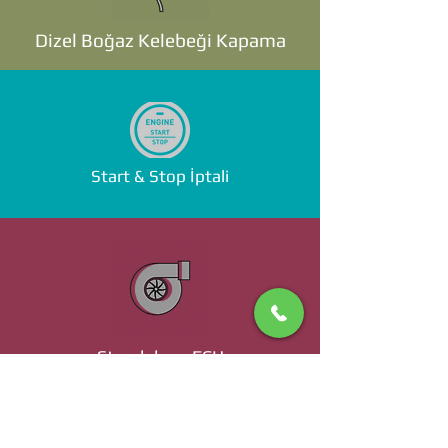
Dizel Boğaz Kelebeği Kapama
Start & Stop İptali
Standalone ECU
Ücret ve Detaylı Bilgi İçin