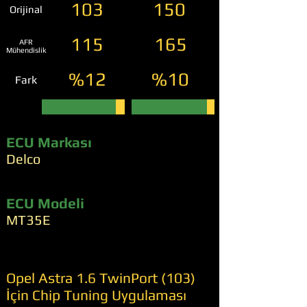
103
150
Orijinal
115
165
AFR
Mühendislik
%12
%10
Fark
ECU Markası
Delco
ECU Modeli
MT35E
Opel Astra 1.6 TwinPort (103)
İçin Chip Tuning Uygulaması