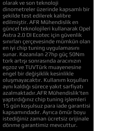
olarak ve son teknoloji
dinometreler üzerinde kapsamlı bir
şekilde test edilerek kalibre
edilmiştir. AFR Mühendislik en
güncel teknolojileri kullanarak Opel
Astra 2.0 DI Ecotec için güvenlik
sınırları çerçevesinde mümkün olan
en iyi chip tuning uygulamasını
sunar. Kazanılan 27hp güç 50Nm
tork artışı sonrasında aracınızın
egzoz ve TUVTürk muayenesine
engel bir değişiklik kesinlikle
oluşmayacaktır. Kullanım koşulları
aynı kaldığı sürece yakıt sarfiyatı
azalmaktadır.AFR Mühendislik'ten
yaptırdığınız chip tuning işlemleri
15 gün koşulsuz para iade garantisi
kapsamındadır. Ayrıca ömür boyu
istediğiniz zaman ücretsiz orijinale
dönme garantimiz mevcuttur.