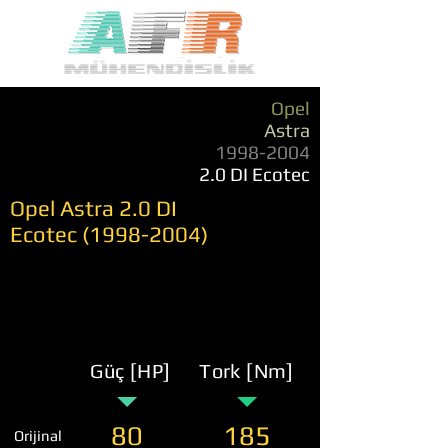
Opel
Astra
1998-2004
2.0 DI Ecotec
Opel Astra 2.0 DI
Ecotec
(1998-2004)
Güç [HP]
Tork [Nm]
80
185
Orijinal