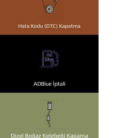
Hata Kodu (DTC) Kapatma
ADBlue İptali
Dizel Boğaz Kelebeği Kapama