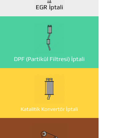
EGR İptali
DPF (Partikül Filtresi) İptali
Katalitik Konvertör İptali