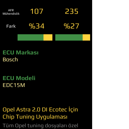
107
235
AFR
Mühendislik
%34
%27
Fark
ECU Markası
Bosch
ECU Modeli
EDC15M
Opel Astra 2.0 DI Ecotec İçin
Chip Tuning Uygulaması
Tüm Opel tuning dosyaları özel