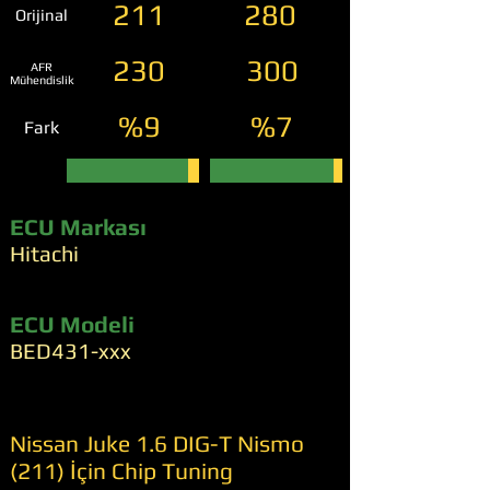
211
280
Orijinal
230
300
AFR
Mühendislik
%9
%7
Fark
ECU Markası
Hitachi
ECU Modeli
BED431-xxx
Nissan Juke 1.6 DIG-T Nismo
(211) İçin Chip Tuning