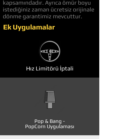
kapsamındadır. Ayrıca ömür boyu
istediğiniz zaman ücretsiz orijinale
dönme garantimiz mevcuttur.
Ek Uygulamalar
Hız Limitörü İptali
Pop & Bang -
PopCorn Uygulaması