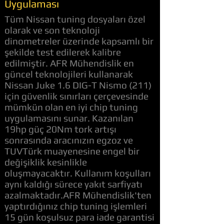
Uygulaması
Tüm Nissan tuning dosyaları özel
olarak ve son teknoloji
dinometreler üzerinde kapsamlı bir
şekilde test edilerek kalibre
edilmiştir. AFR Mühendislik en
güncel teknolojileri kullanarak
Nissan Juke 1.6 DIG-T Nismo (211)
için güvenlik sınırları çerçevesinde
mümkün olan en iyi chip tuning
uygulamasını sunar. Kazanılan
19hp güç 20Nm tork artışı
sonrasında aracınızın egzoz ve
TUVTürk muayenesine engel bir
değişiklik kesinlikle
oluşmayacaktır. Kullanım koşulları
aynı kaldığı sürece yakıt sarfiyatı
azalmaktadır.AFR Mühendislik'ten
yaptırdığınız chip tuning işlemleri
15 gün koşulsuz para iade garantisi