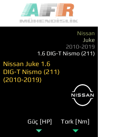
Nissan
Juke
2010-2019
1.6 DIG-T Nismo (211)
Nissan Juke 1.6
DIG-T Nismo
(211)
(2010-2019)
Güç [HP]
Tork [Nm]