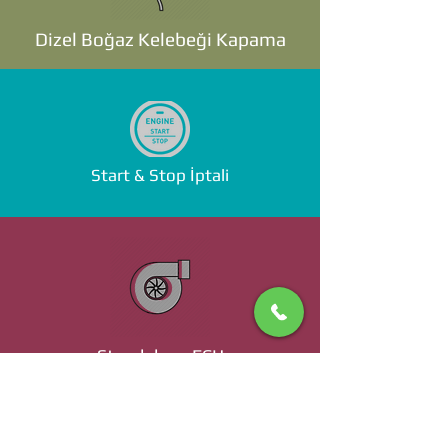
Dizel Boğaz Kelebeği Kapama
Start & Stop İptali
Standalone ECU
Ücret ve Detaylı Bilgi İçin