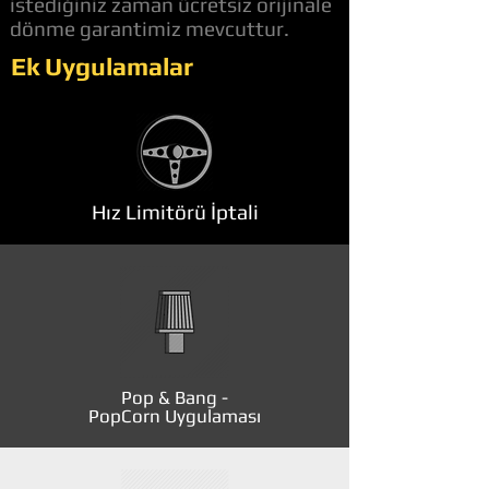
istediğiniz zaman ücretsiz orijinale
dönme garantimiz mevcuttur.
Ek Uygulamalar
Hız Limitörü İptali
Pop & Bang -
PopCorn Uygulaması