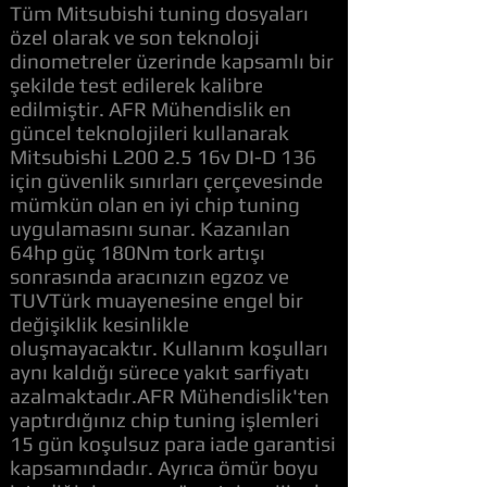
Tüm Mitsubishi tuning dosyaları
özel olarak ve son teknoloji
dinometreler üzerinde kapsamlı bir
şekilde test edilerek kalibre
edilmiştir. AFR Mühendislik en
güncel teknolojileri kullanarak
Mitsubishi L200 2.5 16v DI-D 136
için güvenlik sınırları çerçevesinde
mümkün olan en iyi chip tuning
uygulamasını sunar. Kazanılan
64hp güç 180Nm tork artışı
sonrasında aracınızın egzoz ve
TUVTürk muayenesine engel bir
değişiklik kesinlikle
oluşmayacaktır. Kullanım koşulları
aynı kaldığı sürece yakıt sarfiyatı
azalmaktadır.AFR Mühendislik'ten
yaptırdığınız chip tuning işlemleri
15 gün koşulsuz para iade garantisi
kapsamındadır. Ayrıca ömür boyu