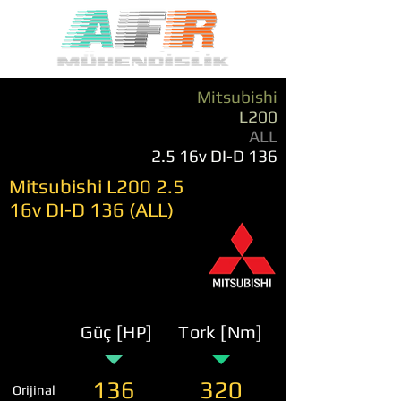
Mitsubishi
L200
ALL
2.5 16v DI-D 136
Mitsubishi L200 2.5
16v DI-D 136 (ALL)
Güç [HP]
Tork [Nm]
136
320
Orijinal