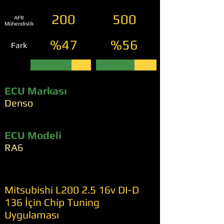
200
500
AFR
Mühendislik
%47
%56
Fark
ECU Markası
Denso
ECU Modeli
RA6
Mitsubishi L200 2.5 16v DI-D
136 İçin Chip Tuning
Uygulaması