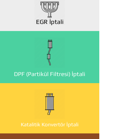
EGR İptali
DPF (Partikül Filtresi) İptali
Katalitik Konvertör İptali