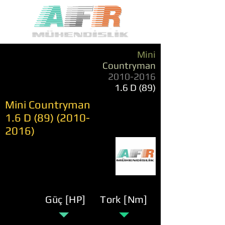
Mini
Countryman
2010-2016
1.6 D (89)
Mini Countryman
1.6 D
(89) (2010-
2016)
Güç [HP]
Tork [Nm]