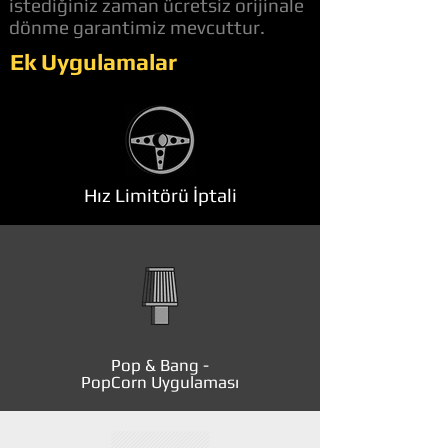
istediğiniz zaman ücretsiz orijinale
dönme garantimiz mevcuttur.
Ek Uygulamalar
Hız Limitörü İptali
Pop & Bang -
PopCorn Uygulaması