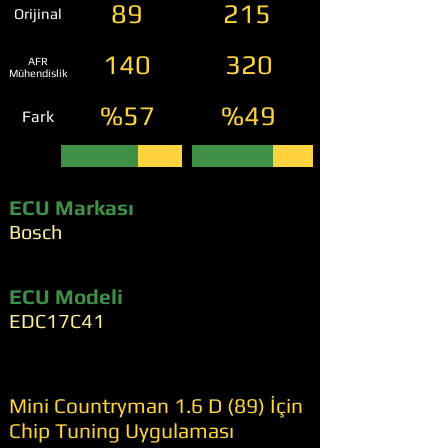
89
215
Orijinal
140
320
AFR
Mühendislik
%57
%49
Fark
ECU Markası
Bosch
ECU Modeli
EDC17C41
Mini Countryman 1.6 D (89) İçin
Chip Tuning Uygulaması