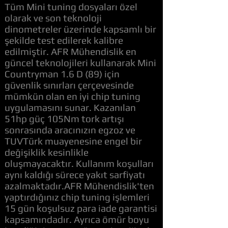
Tüm Mini tuning dosyaları özel
olarak ve son teknoloji
dinometreler üzerinde kapsamlı bir
şekilde test edilerek kalibre
edilmiştir. AFR Mühendislik en
güncel teknolojileri kullanarak Mini
Countryman 1.6 D (89) için
güvenlik sınırları çerçevesinde
mümkün olan en iyi chip tuning
uygulamasını sunar. Kazanılan
51hp güç 105Nm tork artışı
sonrasında aracınızın egzoz ve
TUVTürk muayenesine engel bir
değişiklik kesinlikle
oluşmayacaktır. Kullanım koşulları
aynı kaldığı sürece yakıt sarfiyatı
azalmaktadır.AFR Mühendislik'ten
yaptırdığınız chip tuning işlemleri
15 gün koşulsuz para iade garantisi
kapsamındadır. Ayrıca ömür boyu