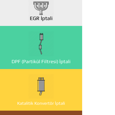
EGR İptali
DPF (Partikül Filtresi) İptali
Katalitik Konvertör İptali