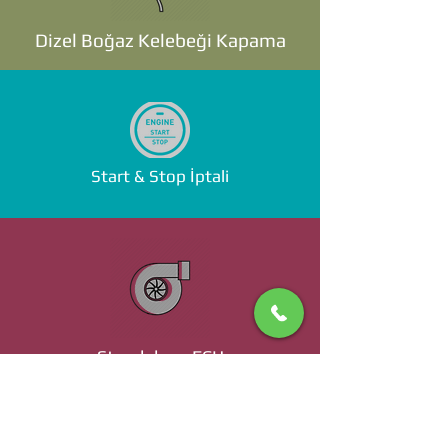
Dizel Boğaz Kelebeği Kapama
Start & Stop İptali
Standalone ECU
Ücret ve Detaylı Bilgi İçin