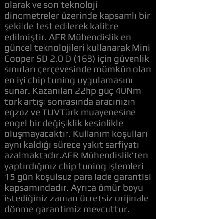
olarak ve son teknoloji
dinometreler üzerinde kapsamlı bir
şekilde test edilerek kalibre
edilmiştir. AFR Mühendislik en
güncel teknolojileri kullanarak Mini
Cooper SD 2.0 D (168) için güvenlik
sınırları çerçevesinde mümkün olan
en iyi chip tuning uygulamasını
sunar. Kazanılan 22hp güç 40Nm
tork artışı sonrasında aracınızın
egzoz ve TUVTürk muayenesine
engel bir değişiklik kesinlikle
oluşmayacaktır. Kullanım koşulları
aynı kaldığı sürece yakıt sarfiyatı
azalmaktadır.AFR Mühendislik'ten
yaptırdığınız chip tuning işlemleri
15 gün koşulsuz para iade garantisi
kapsamındadır. Ayrıca ömür boyu
istediğiniz zaman ücretsiz orijinale
dönme garantimiz mevcuttur.