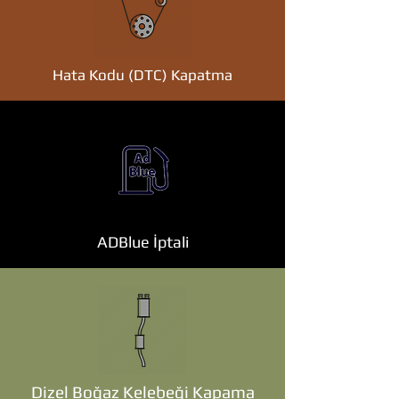
Hata Kodu (DTC) Kapatma
ADBlue İptali
Dizel Boğaz Kelebeği Kapama