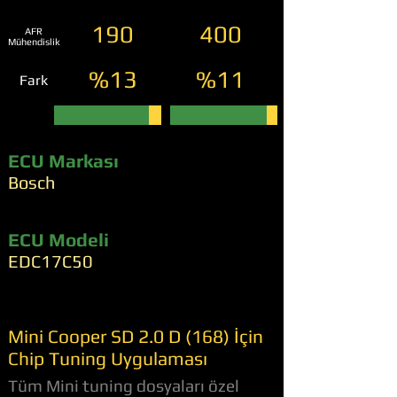
190
400
AFR
Mühendislik
%13
%11
Fark
ECU Markası
Bosch
ECU Modeli
EDC17C50
Mini Cooper SD 2.0 D (168) İçin
Chip Tuning Uygulaması
Tüm Mini tuning dosyaları özel