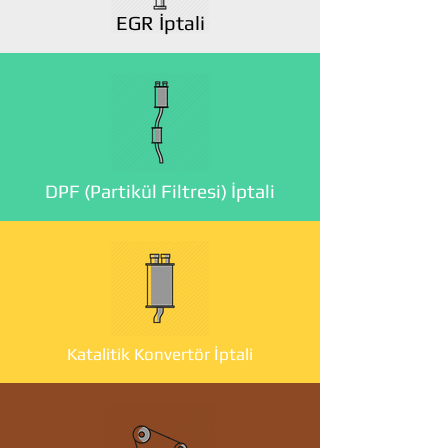
EGR İptali
DPF (Partikül Filtresi) İptali
Katalitik Konvertör İptali