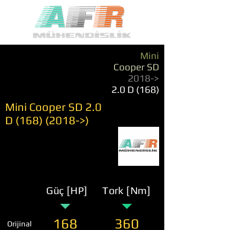
Mini
Cooper SD
2018->
2.0 D (168)
Mini Cooper SD 2.0
D
(168) (2018
->)
Güç [HP]
Tork [Nm]
168
360
Orijinal