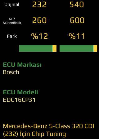
232
540
Orijinal
260
600
AFR
Mühendislik
%12
%11
Fark
ECU Markası
Bosch
ECU Modeli
EDC16CP31
Mercedes-Benz S-Class 320 CDI
(232) İçin Chip Tuning