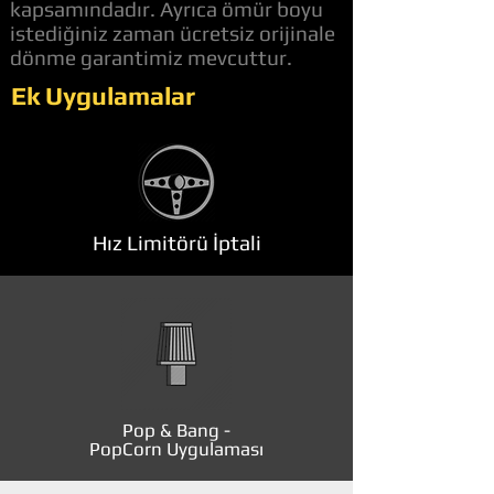
kapsamındadır. Ayrıca ömür boyu
istediğiniz zaman ücretsiz orijinale
dönme garantimiz mevcuttur.
Ek Uygulamalar
Hız Limitörü İptali
Pop & Bang -
PopCorn Uygulaması