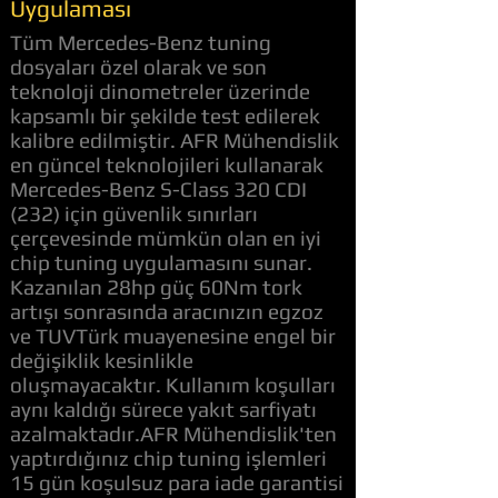
Uygulaması
Tüm Mercedes-Benz tuning
dosyaları özel olarak ve son
teknoloji dinometreler üzerinde
kapsamlı bir şekilde test edilerek
kalibre edilmiştir. AFR Mühendislik
en güncel teknolojileri kullanarak
Mercedes-Benz S-Class 320 CDI
(232) için güvenlik sınırları
çerçevesinde mümkün olan en iyi
chip tuning uygulamasını sunar.
Kazanılan 28hp güç 60Nm tork
artışı sonrasında aracınızın egzoz
ve TUVTürk muayenesine engel bir
değişiklik kesinlikle
oluşmayacaktır. Kullanım koşulları
aynı kaldığı sürece yakıt sarfiyatı
azalmaktadır.AFR Mühendislik'ten
yaptırdığınız chip tuning işlemleri
15 gün koşulsuz para iade garantisi