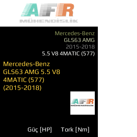
Mercedes-Benz
GLS63 AMG
2015-2018
5.5 V8 4MATIC (577)
Mercedes-Benz
GLS63 AMG 5.5 V8
4MATIC
(577)
(2015-2018)
Güç [HP]
Tork [Nm]