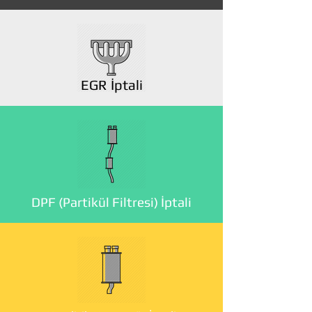
EGR İptali
DPF (Partikül Filtresi) İptali