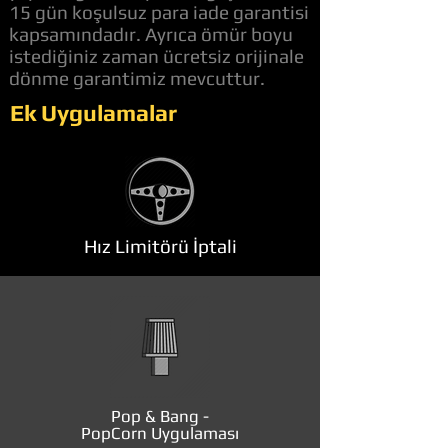
15 gün koşulsuz para iade garantisi
kapsamındadır. Ayrıca ömür boyu
istediğiniz zaman ücretsiz orijinale
dönme garantimiz mevcuttur.
Ek Uygulamalar
Hız Limitörü İptali
Pop & Bang -
PopCorn Uygulaması