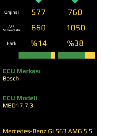
577
760
Orijinal
660
1050
AFR
Mühendislik
%14
%38
Fark
ECU Markası
Bosch
ECU Modeli
MED17.7.3
Mercedes-Benz GLS63 AMG 5.5