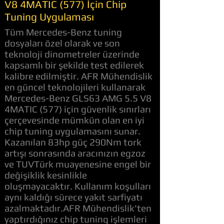
V8 4MATIC (577) İçin Chip
Tuning Uygulaması
Tüm Mercedes-Benz tuning
dosyaları özel olarak ve son
teknoloji dinometreler üzerinde
kapsamlı bir şekilde test edilerek
kalibre edilmiştir. AFR Mühendislik
en güncel teknolojileri kullanarak
Mercedes-Benz GLS63 AMG 5.5 V8
4MATIC (577) için güvenlik sınırları
çerçevesinde mümkün olan en iyi
chip tuning uygulamasını sunar.
Kazanılan 83hp güç 290Nm tork
artışı sonrasında aracınızın egzoz
ve TUVTürk muayenesine engel bir
değişiklik kesinlikle
oluşmayacaktır. Kullanım koşulları
aynı kaldığı sürece yakıt sarfiyatı
azalmaktadır.AFR Mühendislik'ten
yaptırdığınız chip tuning işlemleri