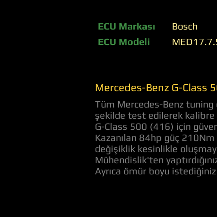
ECU Markası
Bosch
ECU Modeli
MED17.7.
Mercedes-Benz G-Class 50
Tüm Mercedes-Benz tuning do
şekilde test edilerek kalibr
G-Class 500 (416) için güven
Kazanılan 84hp güç 210Nm to
değişiklik kesinlikle oluşmay
Mühendislik'ten yaptırdığını
Ayrıca ömür boyu istediğini