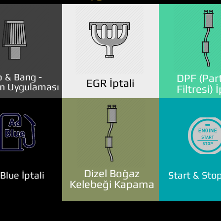
 & Bang -
DPF (Part
EGR İptali
n Uygulaması
Filtresi) İ
Dizel Boğaz
lue İptali
Start & Stop
Kelebeği Kapama