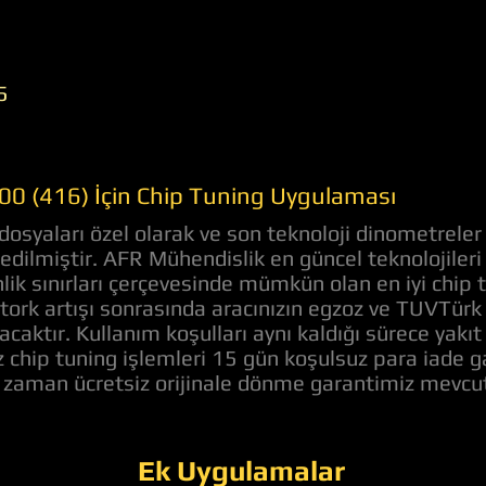
5
0 (416) İçin Chip Tuning Uygulaması
syaları özel olarak ve son teknoloji dinometreler
e edilmiştir. AFR Mühendislik en güncel teknolojile
lik sınırları çerçevesinde mümkün olan en iyi chip
rk artışı sonrasında aracınızın egzoz ve TUVTürk
acaktır. Kullanım koşulları aynı kaldığı sürece yakı
z chip tuning işlemleri 15 gün koşulsuz para iade 
z zaman ücretsiz orijinale dönme garantimiz mevcut
Ek Uygulamalar