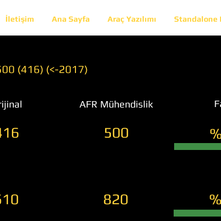
İletişim
Ana Sayfa
Araç Yazılımı
Standalone
00 (416) (<-2017)
F
ijinal
AFR Mühendislik
416
500
%
610
820
%