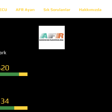
 ECU
AFR Ayarı
Sık Sorulanlar
Hakkımızda
ark
20
34