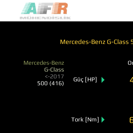
Mercedes-Benz G-Class 5
Mercedes-Benz
Or
G-Class
<-2017
Güç [HP]
500 (416)
Tork [Nm]