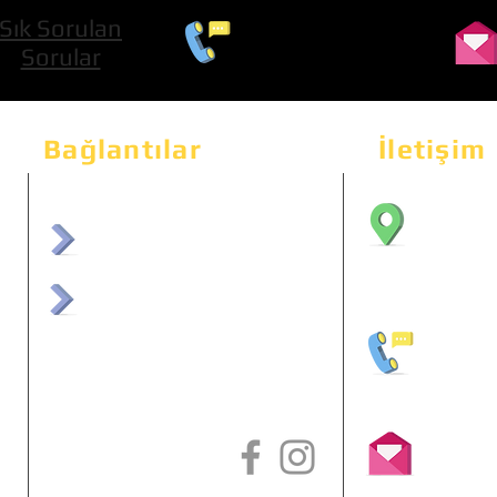
Sık Sorulan
0 534 322 74 01
Sorular
Bağlantılar
İletişim
Bahçeka
Sit. 2
afrmuhendislik.com
Etimes
afrchiptuning.com
+90 (5
info@a