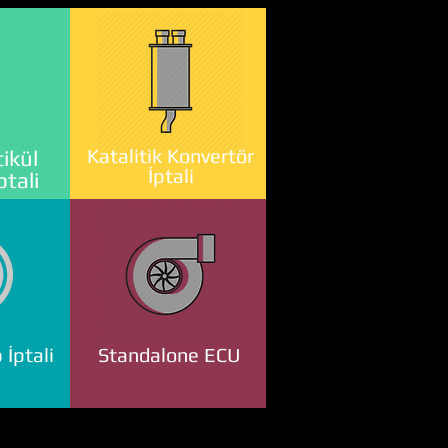
Katalitik Konvertör
ikül
İptali
ptali
 İptali
Standalone ECU