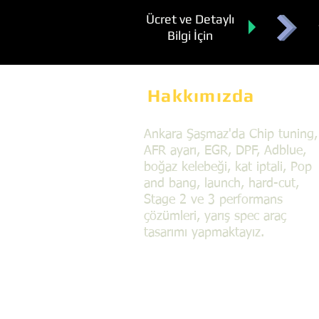
Ücret ve Detaylı
Bilgi İçin
Hakkımızda
Ankara Şaşmaz'da Chip tuning,
AFR ayarı, EGR, DPF, Adblue,
boğaz kelebeği, kat iptali, Pop
and bang, launch, hard-cut,
Stage 2 ve 3 performans
çözümleri, yarış spec araç
tasarımı yapmaktayız.