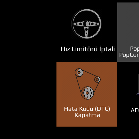
Hız Limitörü İptali
Pop
PopCor
Hata Kodu (DTC)
ADB
Kapatma