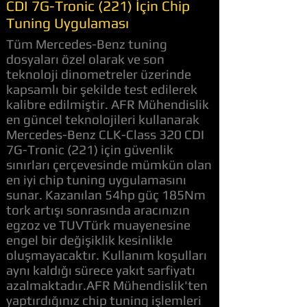
CDI 7G-Tronic (221) İçin Chip
Tuning Uygulaması
Tüm Mercedes-Benz tuning
dosyaları özel olarak ve son
teknoloji dinometreler üzerinde
kapsamlı bir şekilde test edilerek
kalibre edilmiştir. AFR Mühendislik
en güncel teknolojileri kullanarak
Mercedes-Benz CLK-Class 320 CDI
7G-Tronic (221) için güvenlik
sınırları çerçevesinde mümkün olan
en iyi chip tuning uygulamasını
sunar. Kazanılan 54hp güç 185Nm
tork artışı sonrasında aracınızın
egzoz ve TUVTürk muayenesine
engel bir değişiklik kesinlikle
oluşmayacaktır. Kullanım koşulları
aynı kaldığı sürece yakıt sarfiyatı
azalmaktadır.AFR Mühendislik'ten
yaptırdığınız chip tuning işlemleri