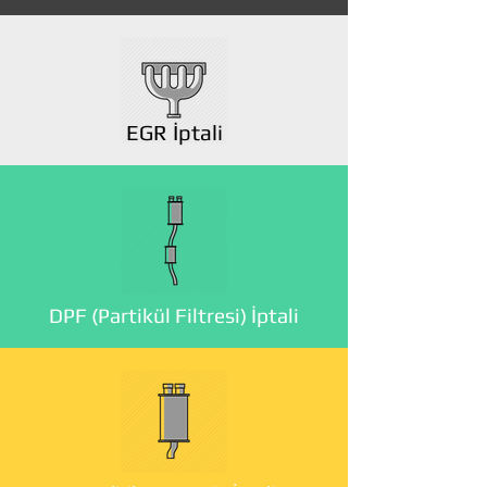
EGR İptali
DPF (Partikül Filtresi) İptali