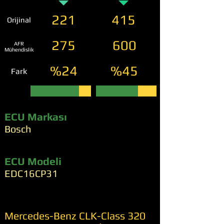
221
415
Orijinal
275
600
AFR
Mühendislik
%24
%45
Fark
ECU Markası
Bosch
ECU Modeli
EDC16CP31
Mercedes-Benz CLK-Class 320