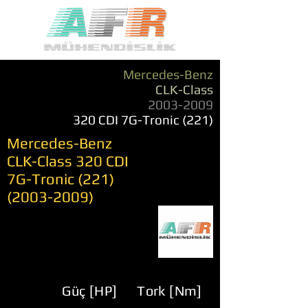
Mercedes-Benz
CLK-Class
2003-2009
320 CDI 7G-Tronic (221)
Mercedes-Benz
CLK-Class 320 CDI
7G-Tronic
(221)
(2003-2009)
Güç [HP]
Tork [Nm]