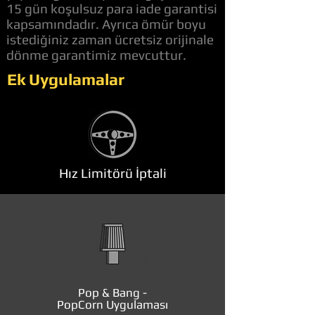
15 gün koşulsuz para iade garantisi
kapsamındadır. Ayrıca ömür boyu
istediğiniz zaman ücretsiz orijinale
dönme garantimiz mevcuttur.
Ek Uygulamalar
Hız Limitörü İptali
Pop & Bang -
PopCorn Uygulaması