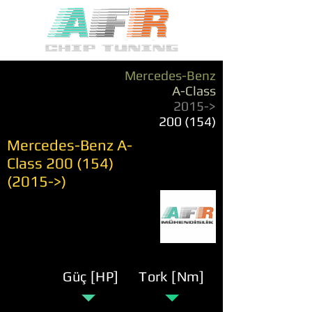
Mercedes-Benz
A-Class
2015->
200 (154)
Mercedes-Benz A-
Class
200 (154)
(2015
->)
Güç [HP]
Tork [Nm]