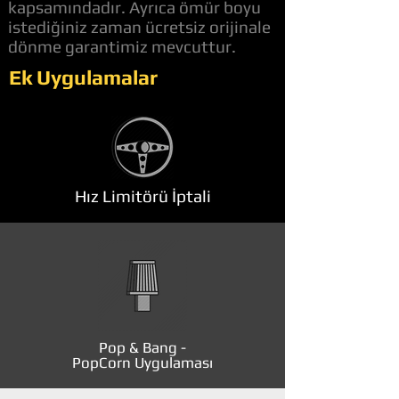
kapsamındadır. Ayrıca ömür boyu
istediğiniz zaman ücretsiz orijinale
dönme garantimiz mevcuttur.
Ek Uygulamalar
Hız Limitörü İptali
Pop & Bang -
PopCorn Uygulaması