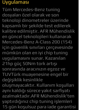
Uygulaması
Tüm Mercedes-Benz tuning
dosyaları özel olarak ve son
teknoloji dinometreler üzerinde
kapsamlı bir şekilde test edilerek
kalibre edilmiştir. AFR Mühendislik
en güncel teknolojileri kullanarak
Mercedes-Benz A-Class 200 (154)
için güvenlik sınırları çerçevesinde
mümkün olan en iyi chip tuning
uygulamasını sunar. Kazanılan
21hp güç 50Nm tork artışı
sonrasında aracınızın egzoz ve
TUVTürk muayenesine engel bir
değişiklik kesinlikle
oluşmayacaktır. Kullanım koşulları
aynı kaldığı sürece yakıt sarfiyatı
azalmaktadır.AFR Mühendislik'ten
yaptırdığınız chip tuning işlemleri
15 gün koşulsuz para iade garantisi