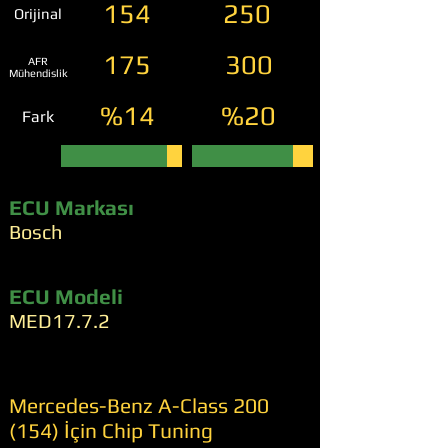
154
250
Orijinal
175
300
AFR
Mühendislik
%14
%20
Fark
ECU Markası
Bosch
ECU Modeli
MED17.7.2
Mercedes-Benz A-Class 200
(154) İçin Chip Tuning