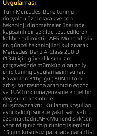
Uygulaması
Tüm Mercedes-Benz tuning
dosyaları özel olarak ve son
teknoloji dinometreler üzerinde
kapsamlı bir şekilde test edilerek
kalibre edilmiştir. AFR Mühendislik
en güncel teknolojileri kullanarak
Mercedes-Benz A-Class 200 D
(134) için güvenlik sınırları
çerçevesinde mümkün olan en iyi
chip tuning uygulamasını sunar.
Kazanılan 31hp güç 80Nm tork
artışı sonrasında aracınızın egzoz
ve TUVTürk muayenesine engel bir
değişiklik kesinlikle
oluşmayacaktır. Kullanım koşulları
aynı kaldığı sürece yakıt sarfiyatı
azalmaktadır.AFR Mühendislik'ten
yaptırdığınız chip tuning işlemleri
15 gün koşulsuz para iade garantisi