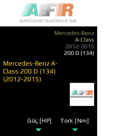
Mercedes-Benz
A-Class
2012-2015
200 D (134)
Mercedes-Benz A-
Class 200 D
(134)
(2012-2015)
Güç [HP]
Tork [Nm]