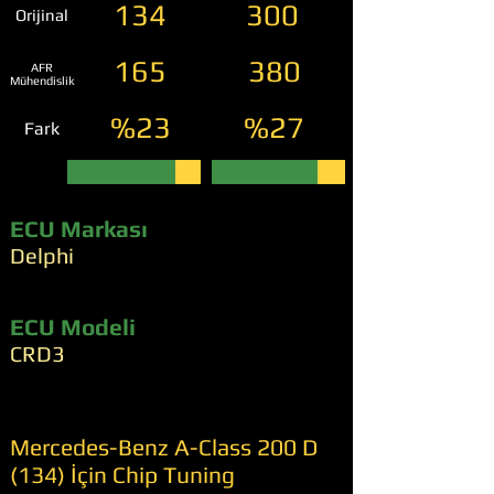
134
300
Orijinal
165
380
AFR
Mühendislik
%23
%27
Fark
ECU Markası
Delphi
ECU Modeli
CRD3
Mercedes-Benz A-Class 200 D
(134) İçin Chip Tuning