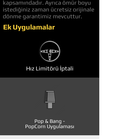
kapsamındadır. Ayrıca ömür boyu
istediğiniz zaman ücretsiz orijinale
dönme garantimiz mevcuttur.
Ek Uygulamalar
Hız Limitörü İptali
Pop & Bang -
PopCorn Uygulaması