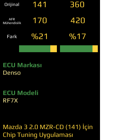
141
360
Orijinal
170
420
AFR
Mühendislik
%21
%17
Fark
ECU Markası
Denso
ECU Modeli
RF7X
Mazda 3 2.0 MZR-CD (141) İçin
Chip Tuning Uygulaması