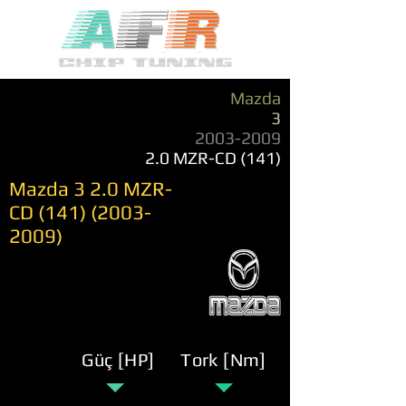
Mazda
3
2003-2009
2.0 MZR-CD (141)
Mazda 3 2.0 MZR-
CD
(141) (2003-
2009)
Güç [HP]
Tork [Nm]