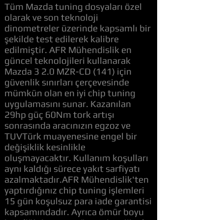
Tüm Mazda tuning dosyaları özel
olarak ve son teknoloji
dinometreler üzerinde kapsamlı bir
şekilde test edilerek kalibre
edilmiştir. AFR Mühendislik en
güncel teknolojileri kullanarak
Mazda 3 2.0 MZR-CD (141) için
güvenlik sınırları çerçevesinde
mümkün olan en iyi chip tuning
uygulamasını sunar. Kazanılan
29hp güç 60Nm tork artışı
sonrasında aracınızın egzoz ve
TUVTürk muayenesine engel bir
değişiklik kesinlikle
oluşmayacaktır. Kullanım koşulları
aynı kaldığı sürece yakıt sarfiyatı
azalmaktadır.AFR Mühendislik'ten
yaptırdığınız chip tuning işlemleri
15 gün koşulsuz para iade garantisi
kapsamındadır. Ayrıca ömür boyu