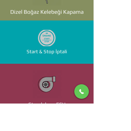
Dizel Boğaz Kelebeği Kapama
Start & Stop İptali
Standalone ECU
Ücret ve Detaylı Bilgi İçin