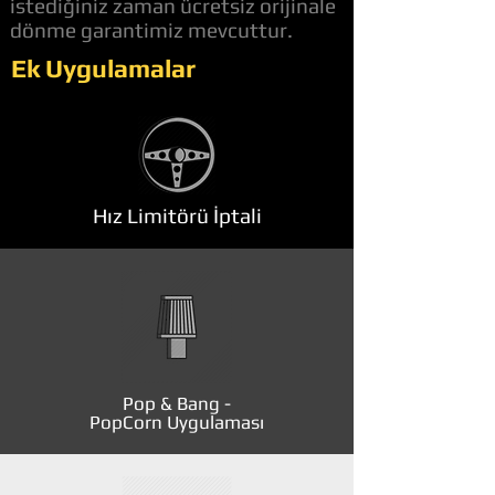
istediğiniz zaman ücretsiz orijinale
dönme garantimiz mevcuttur.
Ek Uygulamalar
Hız Limitörü İptali
Pop & Bang -
PopCorn Uygulaması