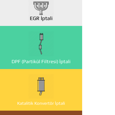
EGR İptali
DPF (Partikül Filtresi) İptali
Katalitik Konvertör İptali