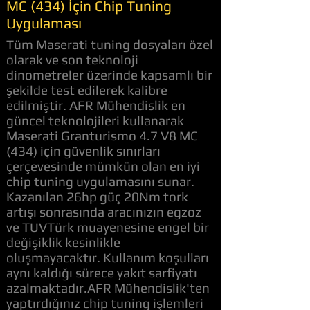
MC (434) İçin Chip Tuning
Uygulaması
Tüm Maserati tuning dosyaları özel
olarak ve son teknoloji
dinometreler üzerinde kapsamlı bir
şekilde test edilerek kalibre
edilmiştir. AFR Mühendislik en
güncel teknolojileri kullanarak
Maserati Granturismo 4.7 V8 MC
(434) için güvenlik sınırları
çerçevesinde mümkün olan en iyi
chip tuning uygulamasını sunar.
Kazanılan 26hp güç 20Nm tork
artışı sonrasında aracınızın egzoz
ve TUVTürk muayenesine engel bir
değişiklik kesinlikle
oluşmayacaktır. Kullanım koşulları
aynı kaldığı sürece yakıt sarfiyatı
azalmaktadır.AFR Mühendislik'ten
yaptırdığınız chip tuning işlemleri