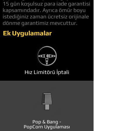
15 gün koşulsuz para iade garantisi
kapsamındadır. Ayrıca ömür boyu
istediğiniz zaman ücretsiz orijinale
dönme garantimiz mevcuttur.
Ek Uygulamalar
Hız Limitörü İptali
Pop & Bang -
PopCorn Uygulaması