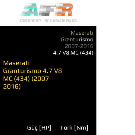
Maserati
Granturismo
2007-2016
4.7 V8 MC (434)
Maserati
Granturismo 4.7 V8
MC
(434) (2007-
2016)
Güç [HP]
Tork [Nm]