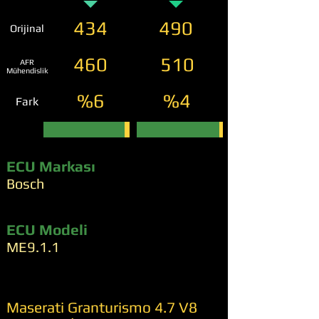
434
490
Orijinal
460
510
AFR
Mühendislik
%6
%4
Fark
ECU Markası
Bosch
ECU Modeli
ME9.1.1
Maserati Granturismo 4.7 V8