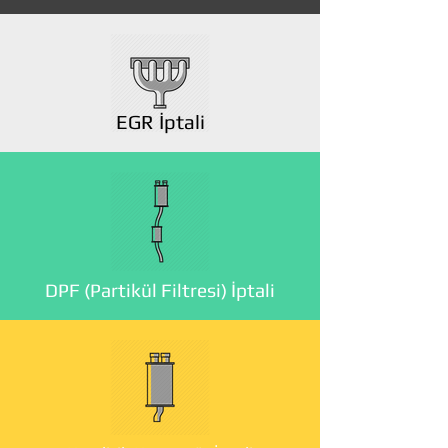
EGR İptali
DPF (Partikül Filtresi) İptali