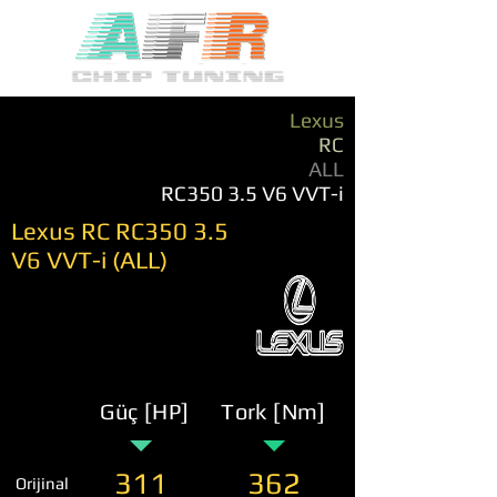
Lexus
RC
ALL
RC350 3.5 V6 VVT-i
Lexus RC RC350 3.5
V6 VVT-i (ALL)
Güç [HP]
Tork [Nm]
311
362
Orijinal