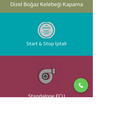
Dizel Boğaz Kelebeği Kapama
Start & Stop İptali
Standalone ECU
Ücret ve Detaylı Bilgi İçin