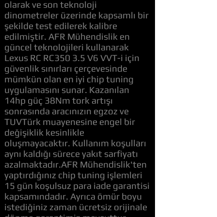
olarak ve son teknoloji
dinometreler üzerinde kapsamlı bir
şekilde test edilerek kalibre
edilmiştir. AFR Mühendislik en
güncel teknolojileri kullanarak
Lexus RC RC350 3.5 V6 VVT-i için
güvenlik sınırları çerçevesinde
mümkün olan en iyi chip tuning
uygulamasını sunar. Kazanılan
14hp güç 38Nm tork artışı
sonrasında aracınızın egzoz ve
TUVTürk muayenesine engel bir
değişiklik kesinlikle
oluşmayacaktır. Kullanım koşulları
aynı kaldığı sürece yakıt sarfiyatı
azalmaktadır.AFR Mühendislik'ten
yaptırdığınız chip tuning işlemleri
15 gün koşulsuz para iade garantisi
kapsamındadır. Ayrıca ömür boyu
istediğiniz zaman ücretsiz orijinale