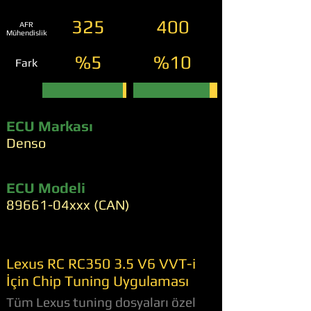
325
400
AFR
Mühendislik
%5
%10
Fark
ECU Markası
Denso
ECU Modeli
89661-04xxx (CAN)
Lexus RC RC350 3.5 V6 VVT-i
İçin Chip Tuning Uygulaması
Tüm Lexus tuning dosyaları özel