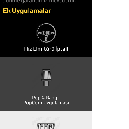
dönme garantimiz mevcuttur.
Ek Uygulamalar
Hız Limitörü İptali
Pop & Bang -
PopCorn Uygulaması