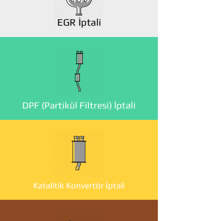
EGR İptali
DPF (Partikül Filtresi) İptali
Katalitik Konvertör İptali