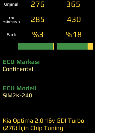
276
365
Orijinal
285
430
AFR
Mühendislik
%3
%18
Fark
ECU Markası
Continental
ECU Modeli
SIM2K-240
Kia Optima 2.0 16v GDI Turbo
(276) İçin Chip Tuning