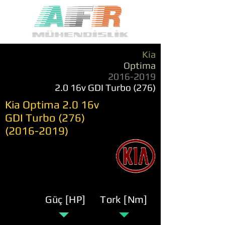
Kia
Optima
2016-2019
2.0 16v GDI Turbo (276)
Kia Optima 2.0 16v
GDI Turbo
(276)
(2016-2019)
Güç [HP]
Tork [Nm]