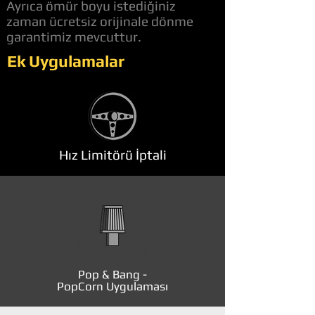
Ayrıca ömür boyu istediğiniz
zaman ücretsiz orijinale dönme
garantimiz mevcuttur.
Ek Uygulamalar
Hız Limitörü İptali
Pop & Bang -
PopCorn Uygulaması