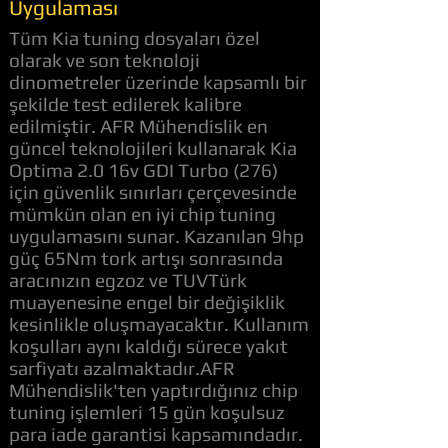
Uygulaması
Tüm Kia tuning dosyaları özel
olarak ve son teknoloji
dinometreler üzerinde kapsamlı bir
şekilde test edilerek kalibre
edilmiştir. AFR Mühendislik en
güncel teknolojileri kullanarak Kia
Optima 2.0 16v GDI Turbo (276)
için güvenlik sınırları çerçevesinde
mümkün olan en iyi chip tuning
uygulamasını sunar. Kazanılan 9hp
güç 65Nm tork artışı sonrasında
aracınızın egzoz ve TUVTürk
muayenesine engel bir değişiklik
kesinlikle oluşmayacaktır. Kullanım
koşulları aynı kaldığı sürece yakıt
sarfiyatı azalmaktadır.AFR
Mühendislik'ten yaptırdığınız chip
tuning işlemleri 15 gün koşulsuz
para iade garantisi kapsamındadır.