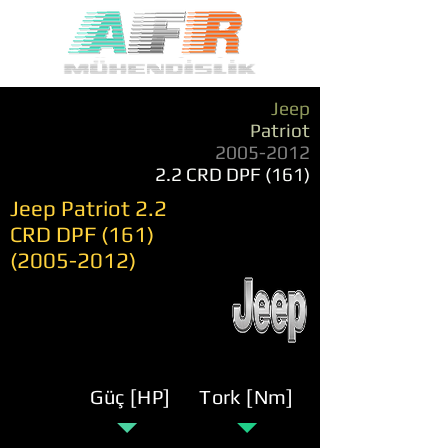
Jeep
Patriot
2005-2012
2.2 CRD DPF (161)
Jeep Patriot 2.2
CRD DPF
(161)
(2005-2012)
Güç [HP]
Tork [Nm]