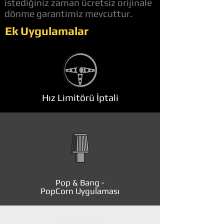
istediğiniz zaman ücretsiz orijinale
dönme garantimiz mevcuttur.
Ek Uygulamalar
Hız Limitörü İptali
Pop & Bang -
PopCorn Uygulaması