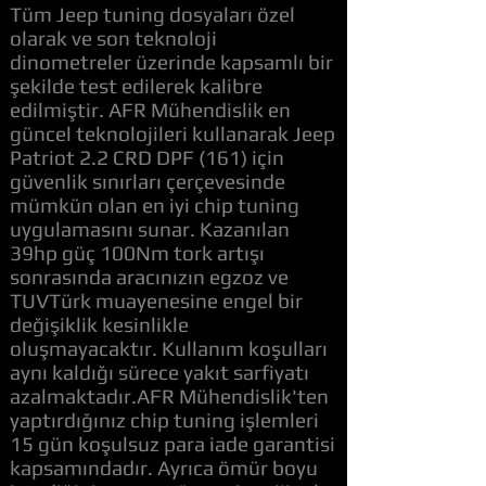
Tüm Jeep tuning dosyaları özel
olarak ve son teknoloji
dinometreler üzerinde kapsamlı bir
şekilde test edilerek kalibre
edilmiştir. AFR Mühendislik en
güncel teknolojileri kullanarak Jeep
Patriot 2.2 CRD DPF (161) için
güvenlik sınırları çerçevesinde
mümkün olan en iyi chip tuning
uygulamasını sunar. Kazanılan
39hp güç 100Nm tork artışı
sonrasında aracınızın egzoz ve
TUVTürk muayenesine engel bir
değişiklik kesinlikle
oluşmayacaktır. Kullanım koşulları
aynı kaldığı sürece yakıt sarfiyatı
azalmaktadır.AFR Mühendislik'ten
yaptırdığınız chip tuning işlemleri
15 gün koşulsuz para iade garantisi
kapsamındadır. Ayrıca ömür boyu