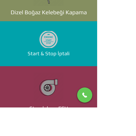
Dizel Boğaz Kelebeği Kapama
Start & Stop İptali
Standalone ECU
Ücret ve Detaylı Bilgi İçin