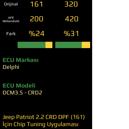
161
320
Orijinal
200
420
AFR
Mühendislik
%24
%31
Fark
ECU Markası
Delphi
ECU Modeli
DCM3.5 - CRD2
Jeep Patriot 2.2 CRD DPF (161)
İçin Chip Tuning Uygulaması