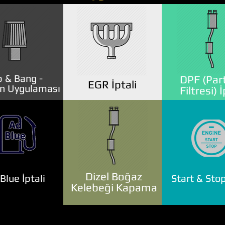
 & Bang -
DPF (Part
EGR İptali
n Uygulaması
Filtresi) İ
Dizel Boğaz
lue İptali
Start & Stop
Kelebeği Kapama