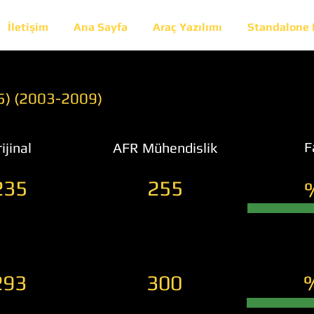
İletişim
Ana Sayfa
Araç Yazılımı
Standalone
35) (2003-2009)
F
ijinal
AFR Mühendislik
235
255
293
300