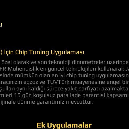
0
) İçin Chip Tuning Uygulaması
özel olarak ve son teknoloji dinometreler üzerinde
 AFR Mühendislik en güncel teknolojileri kullanarak
evesinde mümkün olan en iyi chip tuning uygulaması
racınızın egzoz ve TUVTürk muayenesine engel bir d
ulları aynı kaldığı sürece yakıt sarfiyatı azalmakt
lemleri 15 gün koşulsuz para iade garantisi kapsam
orijinale dönme garantimiz mevcuttur.
Ek Uygulamalar