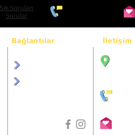
Sık Sorulan
0 534 322 74 01
Sorular
Bağlantılar
İletişim
Bahçeka
Sit. 2
afrmuhendislik.com
Etimes
afrchiptuning.com
+90 (5
info@a