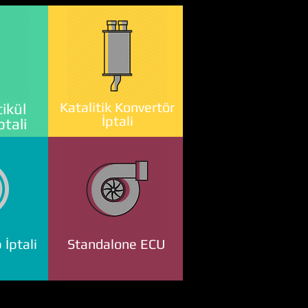
Katalitik Konvertör
ikül
İptali
ptali
 İptali
Standalone ECU