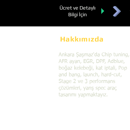
Ücret ve Detaylı
Bilgi İçin
Hakkımızda
Ankara Şaşmaz'da Chip tuning,
AFR ayarı, EGR, DPF, Adblue,
boğaz kelebeği, kat iptali, Pop
and bang, launch, hard-cut,
Stage 2 ve 3 performans
çözümleri, yarış spec araç
tasarımı yapmaktayız.