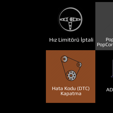
Hız Limitörü İptali
Pop
PopCor
Hata Kodu (DTC)
ADB
Kapatma