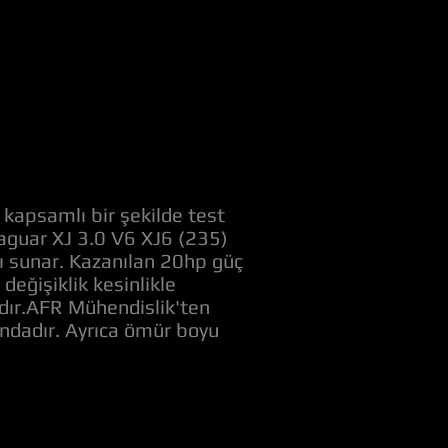
 kapsamlı bir şekilde test
 Jaguar XJ 3.0 V6 XJ6 (235)
nı sunar. Kazanılan 20hp güç
eğişiklik kesinlikle
adır.AFR Mühendislik'ten
ındadır. Ayrıca ömür boyu