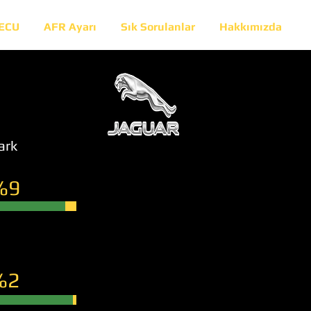
 ECU
AFR Ayarı
Sık Sorulanlar
Hakkımızda
ark
%9
%2