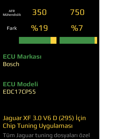
350
750
AFR
Mühendislik
%19
%7
Fark
ECU Markası
Bosch
ECU Modeli
EDC17CP55
Jaguar XF 3.0 V6 D (295) İçin
Chip Tuning Uygulaması
Tüm Jaguar tuning dosyaları özel