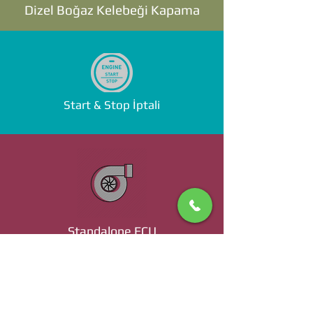
Dizel Boğaz Kelebeği Kapama
Start & Stop İptali
Standalone ECU
Ücret ve Detaylı Bilgi İçin