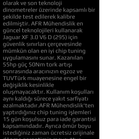
olarak ve son teknoloji
dinometreler üzerinde kapsamlı bir
şekilde test edilerek kalibre
edilmiştir. AFR Mühendislik en
güncel teknolojileri kullanarak
Jaguar XF 3.0 V6 D (295) için
güvenlik sınırları çerçevesinde
mümkün olan en iyi chip tuning
uygulamasını sunar. Kazanılan
55hp güç 50Nm tork artışı
sonrasında aracınızın egzoz ve
TUVTürk muayenesine engel bir
değişiklik kesinlikle
oluşmayacaktır. Kullanım koşulları
aynı kaldığı sürece yakıt sarfiyatı
azalmaktadır.AFR Mühendislik'ten
yaptırdığınız chip tuning işlemleri
15 gün koşulsuz para iade garantisi
kapsamındadır. Ayrıca ömür boyu
istediğiniz zaman ücretsiz orijinale