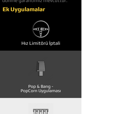
dönme garantimiz mevcuttur.
Ek Uygulamalar
Hız Limitörü İptali
Pop & Bang -
PopCorn Uygulaması