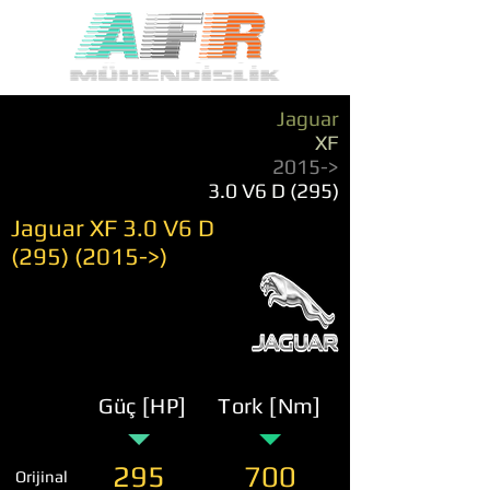
Jaguar
XF
2015->
3.0 V6 D (295)
Jaguar XF 3.0 V6 D
(295) (2015
->)
Güç [HP]
Tork [Nm]
295
700
Orijinal