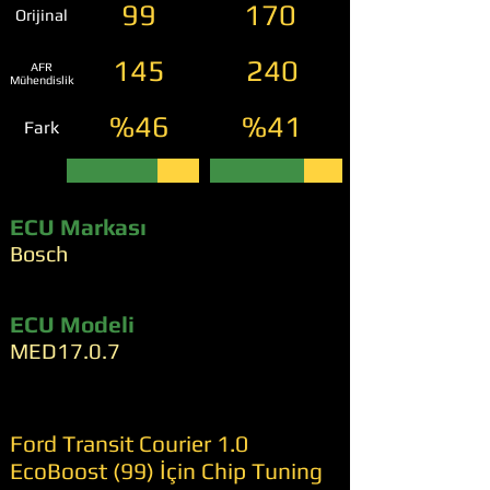
99
170
Orijinal
145
240
AFR
Mühendislik
%46
%41
Fark
ECU Markası
Bosch
ECU Modeli
MED17.0.7
Ford Transit Courier 1.0
EcoBoost (99) İçin Chip Tuning