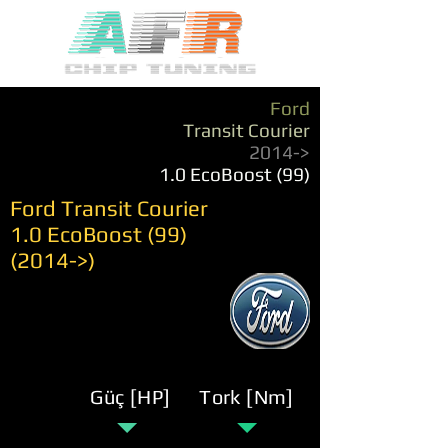
Ford
Transit Courier
2014->
1.0 EcoBoost (99)
Ford Transit Courier
1.0 EcoBoost (99)
(2014->)
Güç [HP]
Tork [Nm]