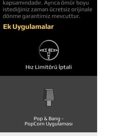
kapsamındadır. Ayrıca ömür boyu
istediğiniz zaman ücretsiz orijinale
dönme garantimiz mevcuttur.
Ek Uygulamalar
Hız Limitörü İptali
Pop & Bang -
PopCorn Uygulaması