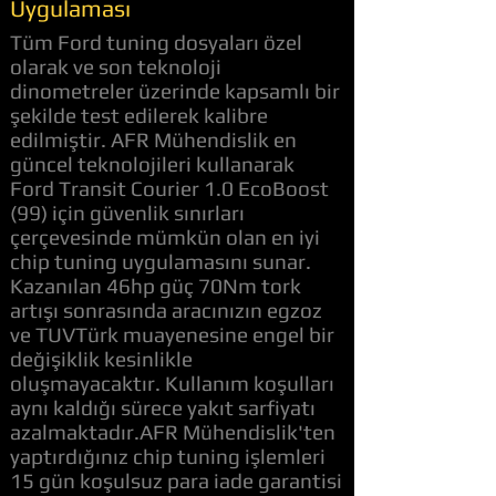
Uygulaması
Tüm Ford tuning dosyaları özel
olarak ve son teknoloji
dinometreler üzerinde kapsamlı bir
şekilde test edilerek kalibre
edilmiştir. AFR Mühendislik en
güncel teknolojileri kullanarak
Ford Transit Courier 1.0 EcoBoost
(99) için güvenlik sınırları
çerçevesinde mümkün olan en iyi
chip tuning uygulamasını sunar.
Kazanılan 46hp güç 70Nm tork
artışı sonrasında aracınızın egzoz
ve TUVTürk muayenesine engel bir
değişiklik kesinlikle
oluşmayacaktır. Kullanım koşulları
aynı kaldığı sürece yakıt sarfiyatı
azalmaktadır.AFR Mühendislik'ten
yaptırdığınız chip tuning işlemleri
15 gün koşulsuz para iade garantisi