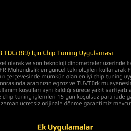
 TDCi (89) İçin Chip Tuning Uygulaması
el olarak ve son teknoloji dinometreler üzerinde k
 AFR Mühendislik en güncel teknolojileri kullanarak
rları çerçevesinde mümkün olan en iyi chip tuning u
onrasında aracınızın egzoz ve TUVTürk muayenesine
llanım koşulları aynı kaldığı sürece yakıt sarfiyat
z chip tuning işlemleri 15 gün koşulsuz para iade 
z zaman ücretsiz orijinale dönme garantimiz mevcut
Ek Uygulamalar