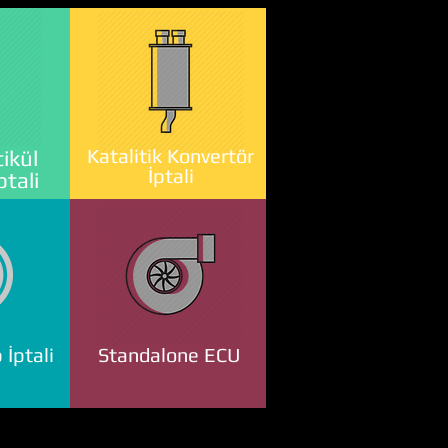
Katalitik Konvertör
ikül
İptali
ptali
 İptali
Standalone ECU