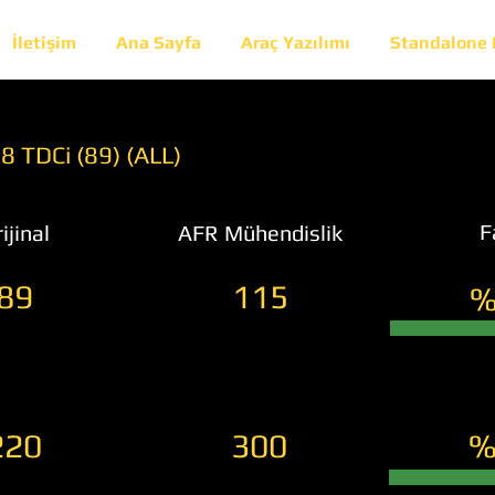
İletişim
Ana Sayfa
Araç Yazılımı
Standalone
 TDCi (89) (ALL)
F
ijinal
AFR Mühendislik
89
115
%
220
300
%