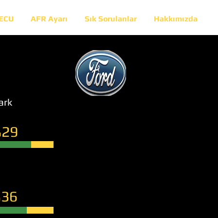
 ECU
AFR Ayarı
Sık Sorulanlar
Hakkımızda
ark
29
36