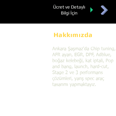
Ücret ve Detaylı
Bilgi İçin
Hakkımızda
Ankara Şaşmaz'da Chip tuning,
AFR ayarı, EGR, DPF, Adblue,
boğaz kelebeği, kat iptali, Pop
and bang, launch, hard-cut,
Stage 2 ve 3 performans
çözümleri, yarış spec araç
tasarımı yapmaktayız.