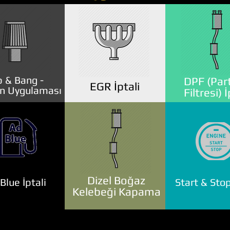
 & Bang -
DPF (Part
EGR İptali
n Uygulaması
Filtresi) İ
Dizel Boğaz
lue İptali
Start & Stop
Kelebeği Kapama