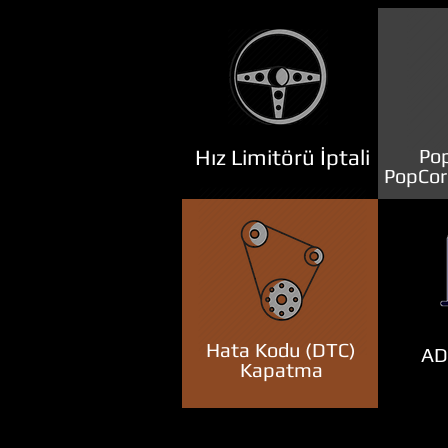
Hız Limitörü İptali
Pop
PopCor
Hata Kodu (DTC)
ADB
Kapatma