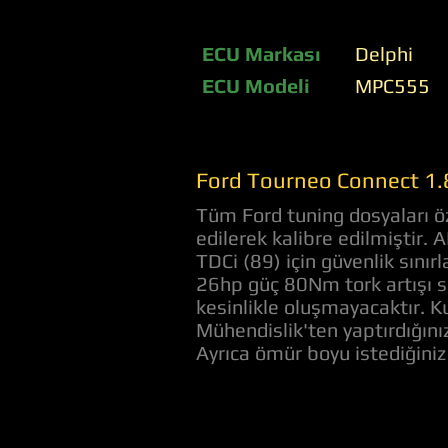
ECU Markası
Delphi
ECU Modeli
MPC555
Ford Tourneo Connect 1.8
Tüm Ford tuning dosyaları öz
edilerek kalibre edilmiştir.
TDCi (89) için güvenlik sını
26hp güç 80Nm tork artışı s
kesinlikle oluşmayacaktır. Ku
Mühendislik'ten yaptırdığını
Ayrıca ömür boyu istediğini