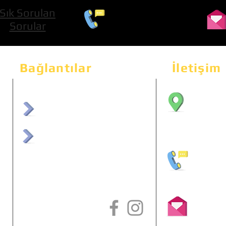
Sık Sorulan
0 534 322 74 01
Sorular
Bağlantılar
İletişim
Bahçeka
Sit. 2
afrmuhendislik.com
Etimes
afrchiptuning.com
+90 (5
info@a